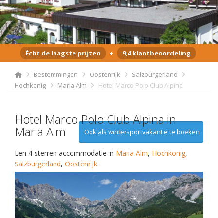
Écht de laagste prijzen
+
9,4 klantbeoordeling
Bestemmingen
Oostenrijk
Salzburgerland
Hochkonig
Maria Alm
Hotel Marco Polo Club Alpina
Hotel Marco Polo Club Alpina in
Maria Alm
Ook als wintersportvakantie te boeken
Een 4-sterren accommodatie in
Maria Alm
,
Hochkonig
,
Salzburgerland
,
Oostenrijk
.