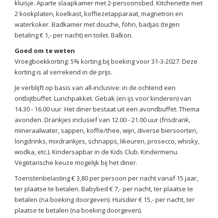
kluisje. Aparte slaapkamer met 2-persoonsbed. Kitchenette met
2 kookplaten, koelkast, koffiezetapparaat, magnetron en
waterkoker. Badkamer met douche, föhn, badjas (tegen
betaling € 1,- per nacht) en toilet. Balkon.
Goed om te weten
Vroegboekkorting: 5% korting bij boeking voor 31-3-2027. Deze
korting is al verrekend in de prijs.
Je verblijft op basis van all-inclusive: in de ochtend een
ontbijtbuffet. Lunchpakket. Gebak (en ijs voor kinderen) van
14.30 - 16.00 uur. Het diner bestaat uit een avondbuffet. Thema
avonden. Drankjes inclusief van 12.00 - 21.00 uur (frisdrank,
mineraalwater, sappen, koffie/thee, wijn, diverse biersoorten,
longdrinks, mixdrankjes, schnapps, likeuren, prosecco, whisky,
wodka, etc.). Kindersapbar in de Kids Club. Kindermenu.
Vegetarische keuze mogelijk bij het diner.
Toeristenbelasting € 3,80 per persoon per nacht vanaf 15 jaar,
ter plaatse te betalen. Babybed € 7,- per nacht, ter plaatse te
betalen (na boeking doorgeven). Huisdier € 15,- per nacht, ter
plaatse te betalen (na boeking doorgeven).