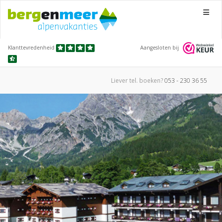
Menu
Klanttevredenheid
Aangesloten bij
Liever tel.
boeken?
053 - 230 36 55