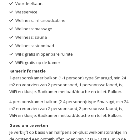
Voordeelkaart
Wasservice
Wellness: infraroodcabine
Wellness: massage
Wellness: sauna
Wellness: stoombad
WiFi: gratis in openbare ruimte
WiFi: gratis op de kamer
Kamerinformatie
1-persoonskamer balkon (1-1 persoon): type Smaragd, min 24
m2 en voorzien van 2-persoonsbed, 1-persoonssofabed, tv,
WiFi en kluisje. Badkamer met bad/douche en toilet. Balkon.
4-persoonskamer balkon (2-4 personen): type Smaragd, min 24
m2 en voorzien van 2-persoonsbed, 2-persoonssofabed, tv,
WiFi en kluisje. Badkamer met bad/douche en toilet. Balkon.
Goed om te weten
Je verblijft op basis van halfpension-plus: welkomstdrankje. In
de ochtend een ontbijtbuffet. Soep van 12.00 - 13.00 uur. In de