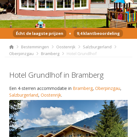
Écht de laagste prijzen
+
9,4 klantbeoordeling
Bestemmingen
Oostenrijk
Salzburgerland
Oberpinzgau
Bramberg
Hotel Grundlhof
Hotel Grundlhof in Bramberg
Een 4-sterren accommodatie in
Bramberg
,
Oberpinzgau
,
Salzburgerland
,
Oostenrijk
.