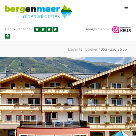
Menu
Klanttevredenheid
Aangesloten bij
Liever tel.
boeken?
053 - 230 36 55