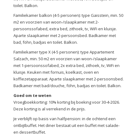
toilet. Balkon.
Familiekamer balkon (4-5 personen): type Gaisstein, min. 50
m2 en voorzien van woon-/slaapkamer met 2-
persoonssofabed, extra bed, zithoek, tv, WiFi en kluisje.
Aparte slaapkamer met 2-persoonsbed. Badkamer met
bad, föhn, badjas en toilet. Balkon.
Familiekamer type X (4-5 personen): type Appartement
Salzach, min. 50 m2 en voorzien van woon-/slaapkamer
met 1-persoonssofabed, 2x extra bed, zithoek, tv, WiFi en
kluisje. Keuken met fornuis, koelkast, oven en
koffiezetapparaat. Aparte slaapkamer met 2-persoonsbed.
Badkamer met bad/douche, föhn, badjas en toilet. Balkon.
Goed om te weten
Vroegboekkorting: 10% korting bij boeking voor 30-4-2026.
Deze korting is al verrekend in de prijs.
Je verblijft op basis van halfpension: in de ochtend een
ontbijtbuffet. Het diner bestaat uit een buffet met salade-
en dessertbuffet.