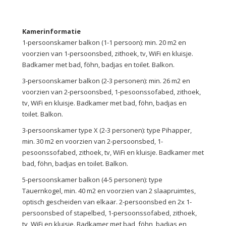
Kamerinformatie
1-persoonskamer balkon (1-1 persoon): min. 20 m2 en
voorzien van 1-persoonsbed, zithoek, tv, WiFi en kluisje.
Badkamer met bad, föhn, badjas en toilet. Balkon.
3-persoonskamer balkon (2-3 personen): min. 26 m2 en
voorzien van 2-persoonsbed, 1-pesoonssofabed, zithoek,
tv, WiFi en kluisje. Badkamer met bad, föhn, badjas en
toilet. Balkon.
3-persoonskamer type X (2-3 personen): type Pihapper,
min. 30 m2 en voorzien van 2-persoonsbed, 1-
pesoonssofabed, zithoek, tv, WiFi en kluisje. Badkamer met
bad, föhn, badjas en toilet. Balkon.
5-persoonskamer balkon (4-5 personen): type
Tauernkogel, min. 40 m2 en voorzien van 2 slaapruimtes,
optisch gescheiden van elkaar. 2-persoonsbed en 2x 1-
persoonsbed of stapelbed, 1-persoonssofabed, zithoek,
tv, WiFi en kluisje. Badkamer met bad, föhn, badjas en