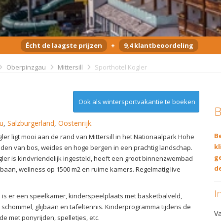
Écht de laagste prijzen
+
9,4 klantbeoordeling
Oberpinzgau
Mittersill
Sporthotel Kogler
Ook als wintersportvakantie te boeken
B
u
,
Salzburgerland
,
Oostenrijk
.
Be
ler ligt mooi aan de rand van Mittersill in het Nationaalpark Hohe
kl
den van bos, weides en hoge bergen in een prachtig landschap.
g
gler is kindvriendelijk ingesteld, heeft een groot binnenzwembad
de
jbaan, wellness op 1500 m2 en ruime kamers. Regelmatig live
I
 is er een speelkamer, kinderspeelplaats met basketbalveld,
, schommel, glijbaan en tafeltennis. Kinderprogramma tijdens de
V
e met ponyrijden, spelletjes, etc.