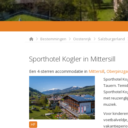
Bestemmingen
Oostenrijk
Salzburgerland
Sporthotel Kogler in Mittersill
Een 4-sterren accommodatie in
Mittersill
,
Oberpinzga
Sporthotel Kog
Tauern. Temid
Sporthotel Ko
met reuzengli
muziek.
Voor kinderen
voetbalveldje
HP
vakantieperiod