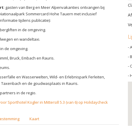
Cl
rt
: gasten van Berg en Meer Alpenvakanties ontvangen bij
Nationaalpark Sommercard Hohe Tauern met inclusief
Af
nformatie tijdens publicatie):
Ve
bergliften in de omgeving.
L
lwegen en wandeltaxi.
- 
in de omgeving.
- 
Krimml, Bruck, Embach en Rauris.
- 
seums.
- 
serfälle en Wasserwelten, Wild- en Erlebnispark Ferleiten,
 Taxenbach en de goudwasplaats in Rauris.
 partners in de regio.
or Sporthotel Kogler in Mittersill 5.3 (van 6) op Holidaycheck
estemming
Kaart