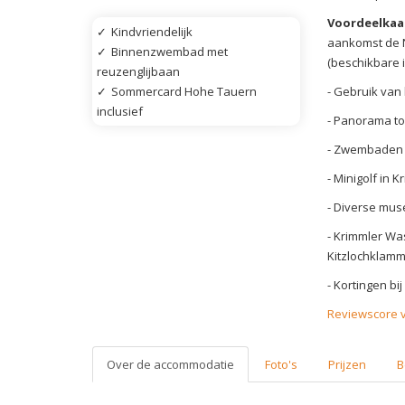
Voordeelkaa
✓
Kindvriendelijk
aankomst de 
✓
Binnenzwembad met
(beschikbare i
reuzenglijbaan
- Gebruik van 
✓
Sommercard Hohe Tauern
inclusief
- Panorama to
- Zwembaden 
- Minigolf in 
- Diverse mu
- Krimmler Was
Kitzlochklamm
- Kortingen bij
Reviewscore vo
Over de accommodatie
Foto's
Prijzen
B