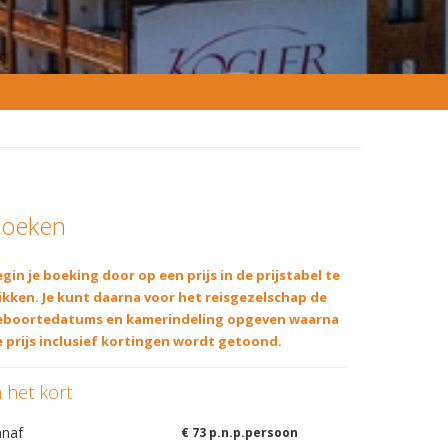
oeken
gin je boeking door op een prijs in de prijstabel te
ikken. Je kunt daarna voor het reisgezelschap de
eboortedatums en kamerindeling opgeven waarna
 prijs inclusief kortingen wordt getoond.
n het kort
anaf
€ 73 p.n.p.persoon