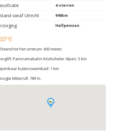
assificatie
4-sterren
stand vanaf Utrecht
946km
rzorging
Halfpension.
igging
Afstand tot het centrum: 400 meter.
Berglift: Panoramabahn Kitzbüheler Alpen, 5 km.
Openbaar buitenzwembad: 1 km.
Hoogte Mittersill: 789 m.