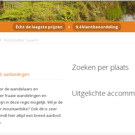
Écht de laagste prijzen
+
9,4 klantbeoordeling
Radstadter Tauern
Zoeken per plaats
0 aanbiedingen
.
oor de wandelaars en
Uitgelichte accomm
ier fraaie wandelingen en
n in deze regio mogelijk. Wil je de
 mountainbike? Ook dit is zeer
vindt hier altijd een breed aanbod
.