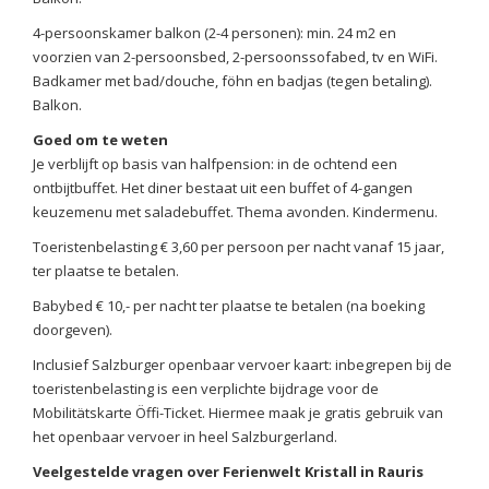
4-persoonskamer balkon (2-4 personen): min. 24 m2 en
voorzien van 2-persoonsbed, 2-persoonssofabed, tv en WiFi.
Badkamer met bad/douche, föhn en badjas (tegen betaling).
Balkon.
Goed om te weten
Je verblijft op basis van halfpension: in de ochtend een
ontbijtbuffet. Het diner bestaat uit een buffet of 4-gangen
keuzemenu met saladebuffet. Thema avonden. Kindermenu.
Toeristenbelasting € 3,60 per persoon per nacht vanaf 15 jaar,
ter plaatse te betalen.
Babybed € 10,- per nacht ter plaatse te betalen (na boeking
doorgeven).
Inclusief Salzburger openbaar vervoer kaart: inbegrepen bij de
toeristenbelasting is een verplichte bijdrage voor de
Mobilitätskarte Öffi-Ticket. Hiermee maak je gratis gebruik van
het openbaar vervoer in heel Salzburgerland.
Veelgestelde vragen over Ferienwelt Kristall in Rauris