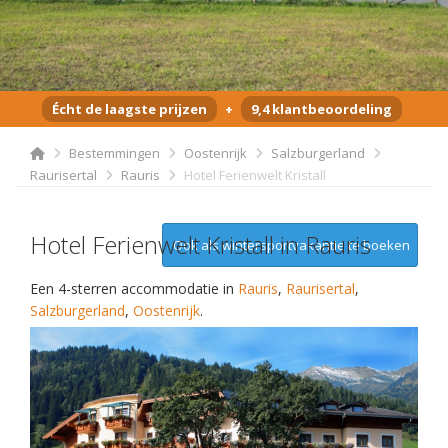
Écht de laagste prijzen
+
9,4 klantbeoordeling
Bestemmingen
Oostenrijk
Salzburgerland
Raurisertal
Rauris
Hotel Ferienwelt Kristall
Hotel Ferienwelt Kristall in Rauris
Ook als wintersportvakantie te boeken
Een 4-sterren accommodatie in
Rauris
,
Raurisertal
,
Salzburgerland
,
Oostenrijk
.