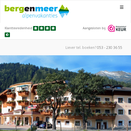
Menu
Klanttevredenheid
Aangesloten bij
Liever tel.
boeken?
053 - 230 36 55