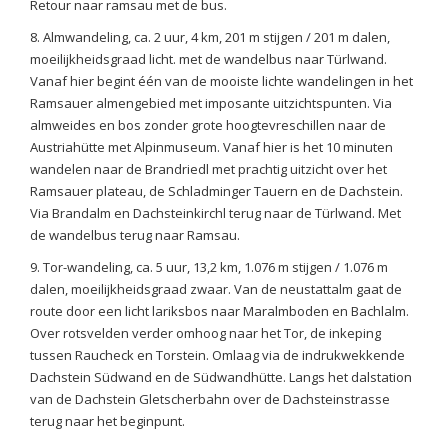
Retour naar ramsau met de bus.
8. Almwandeling, ca. 2 uur, 4 km, 201 m stijgen / 201 m dalen,
moeilijkheidsgraad licht. met de wandelbus naar Türlwand.
Vanaf hier begint één van de mooiste lichte wandelingen in het
Ramsauer almengebied met imposante uitzichtspunten. Via
almweides en bos zonder grote hoogtevreschillen naar de
Austriahütte met Alpinmuseum. Vanaf hier is het 10 minuten
wandelen naar de Brandriedl met prachtig uitzicht over het
Ramsauer plateau, de Schladminger Tauern en de Dachstein.
Via Brandalm en Dachsteinkirchl terug naar de Türlwand. Met
de wandelbus terug naar Ramsau.
9. Tor-wandeling, ca. 5 uur, 13,2 km, 1.076 m stijgen / 1.076 m
dalen, moeilijkheidsgraad zwaar. Van de neustattalm gaat de
route door een licht lariksbos naar Maralmboden en Bachlalm.
Over rotsvelden verder omhoog naar het Tor, de inkeping
tussen Raucheck en Torstein. Omlaag via de indrukwekkende
Dachstein Südwand en de Südwandhütte. Langs het dalstation
van de Dachstein Gletscherbahn over de Dachsteinstrasse
terug naar het beginpunt.