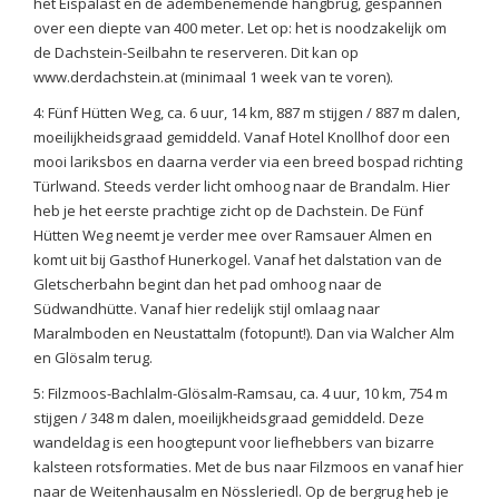
het Eispalast en de adembenemende hangbrug, gespannen
over een diepte van 400 meter. Let op: het is noodzakelijk om
de Dachstein-Seilbahn te reserveren. Dit kan op
www.derdachstein.at (minimaal 1 week van te voren).
4: Fünf Hütten Weg, ca. 6 uur, 14 km, 887 m stijgen / 887 m dalen,
moeilijkheidsgraad gemiddeld. Vanaf Hotel Knollhof door een
mooi lariksbos en daarna verder via een breed bospad richting
Türlwand. Steeds verder licht omhoog naar de Brandalm. Hier
heb je het eerste prachtige zicht op de Dachstein. De Fünf
Hütten Weg neemt je verder mee over Ramsauer Almen en
komt uit bij Gasthof Hunerkogel. Vanaf het dalstation van de
Gletscherbahn begint dan het pad omhoog naar de
Südwandhütte. Vanaf hier redelijk stijl omlaag naar
Maralmboden en Neustattalm (fotopunt!). Dan via Walcher Alm
en Glösalm terug.
5: Filzmoos-Bachlalm-Glösalm-Ramsau, ca. 4 uur, 10 km, 754 m
stijgen / 348 m dalen, moeilijkheidsgraad gemiddeld. Deze
wandeldag is een hoogtepunt voor liefhebbers van bizarre
kalsteen rotsformaties. Met de bus naar Filzmoos en vanaf hier
naar de Weitenhausalm en Nössleriedl. Op de bergrug heb je