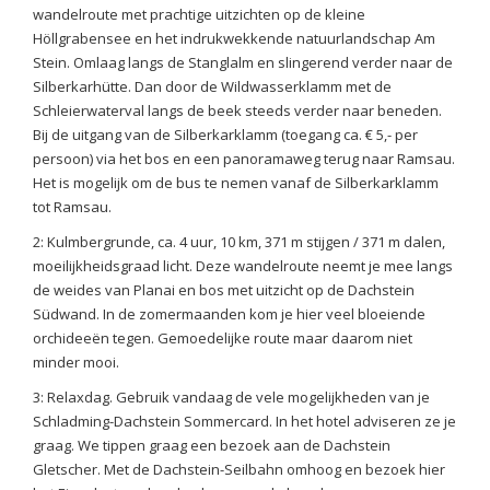
wandelroute met prachtige uitzichten op de kleine
Höllgrabensee en het indrukwekkende natuurlandschap Am
Stein. Omlaag langs de Stanglalm en slingerend verder naar de
Silberkarhütte. Dan door de Wildwasserklamm met de
Schleierwaterval langs de beek steeds verder naar beneden.
Bij de uitgang van de Silberkarklamm (toegang ca. € 5,- per
persoon) via het bos en een panoramaweg terug naar Ramsau.
Het is mogelijk om de bus te nemen vanaf de Silberkarklamm
tot Ramsau.
2: Kulmbergrunde, ca. 4 uur, 10 km, 371 m stijgen / 371 m dalen,
moeilijkheidsgraad licht. Deze wandelroute neemt je mee langs
de weides van Planai en bos met uitzicht op de Dachstein
Südwand. In de zomermaanden kom je hier veel bloeiende
orchideeën tegen. Gemoedelijke route maar daarom niet
minder mooi.
3: Relaxdag. Gebruik vandaag de vele mogelijkheden van je
Schladming-Dachstein Sommercard. In het hotel adviseren ze je
graag. We tippen graag een bezoek aan de Dachstein
Gletscher. Met de Dachstein-Seilbahn omhoog en bezoek hier