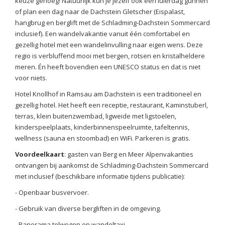
keuze genoeg! Natuurlijk kun je jezelf ook een luierdag gunnen
of plan een dag naar de Dachstein Gletscher (Eispalast,
hangbrug en berglift met de Schladming-Dachstein Sommercard
inclusief). Een wandelvakantie vanuit één comfortabel en
gezellig hotel met een wandelinvulling naar eigen wens. Deze
regio is verbluffend mooi met bergen, rotsen en kristalheldere
meren. Én heeft bovendien een UNESCO status en dat is niet
voor niets.
Hotel Knollhof in Ramsau am Dachstein is een traditioneel en
gezellig hotel. Het heeft een receptie, restaurant, Kaminstuberl,
terras, klein buitenzwembad, ligweide met ligstoelen,
kinderspeelplaats, kinderbinnenspeelruimte, tafeltennis,
wellness (sauna en stoombad) en WiFi. Parkeren is gratis.
Voordeelkaart
: gasten van Berg en Meer Alpenvakanties
ontvangen bij aankomst de Schladming-Dachstein Sommercard
met inclusief (beschikbare informatie tijdens publicatie):
- Openbaar busvervoer.
- Gebruik van diverse bergliften in de omgeving.
- Panorama tolwegen en wandeltaxi.