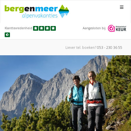
Menu
Klanttevredenheid
Aangesloten bij
Liever tel.
boeken?
053 - 230 36 55