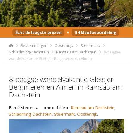
Écht de laagste prijzen
+
9,4 klantbeoordeling
Bestemmingen
Oostenrijk
Steiermark
Schladming-Dachstein
Ramsau am Dachstein
8-daagse
wandelvakantie Gletsjer Bergmeren en Almen
8-daagse wandelvakantie Gletsjer
Bergmeren en Almen in Ramsau am
Dachstein
Een 4-sterren accommodatie in
Ramsau am Dachstein
,
Schladming-Dachstein
,
Steiermark
,
Oostenrijk
.