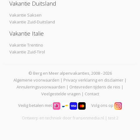
Vakantie Duitsland
Vakantie Saksen
Vakantie Zuid-Duitsland
Vakantie Italie
Vakantie Trentino
Vakantie Zuid-Tirol
© Berg en Meer alpenvakanties, 2008 - 2026
Algemene voorwaarden
|
Privacy verklaring en disclaimer
|
Annuleringsvoorwaarden
|
Ontevreden tijdens de reis
|
Veelgestelde vragen
|
Contact
Veilig betalen met
Volg ons op
Ontwerp en techniek door
fransenmedia.nl
| test 2