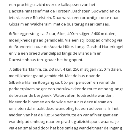
een prachtig uitzicht over de kalksptsen van het
Dachsteinmassief met de Torstein, Dachstein Südwand en de
iets vlakkere Rötelstein. Daarna via een prachtige route naar
Glösalm en Walcheralm. met de bus terug naar Ramsau.
6: Roseggersteig, ca. 2 uur, 6 km, 400 m stijgen / 400 m dalen,
moeilijkheidsgraad gemiddeld. Via een stijl bospad omhoog via
de Brandreidl naar de Austria Hütte. Langs Gasthof Hunerkogel
en via een breed wandelpad langs de Brandalm en
Dachsteinhaus terug naar het beginpunt.
7. Silberkarklamm, ca. 2-3 uur, 4 km, 250 m stijgen / 250 m dalen,
moeilijkheidsgraad gemiddeld. Met de bus naar de
Silberkarklamm (toegang ca. € 5,- per persoon) en vanaf de
parkeerplaats begint een indrukwekkende route omhoog langs
de bruisende bergbeek. Watervallen, loodrechte wanden,
bloeiende bloemen en de wilde natuur in deze Klamm en
omsloten dal maakt deze wandeling tot een belevenis. In het
midden van het dal ligt Silberkarhütte en vanaf hier gaat een
wandelpad omhoog naar en prachtig uitzichtspunt waarna je
via een smal pad door het bos omlaag wandelt naar de ingang.