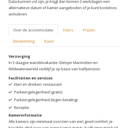
Data kunnen vol zijn, je krijgt dan binnen 2 werkdagen een
alternatieve datum of kamer aangeboden of je kunt kosteloos
annuleren.
Over de accommodatie
Foto's
Prijzen
Bestemming
Kaart
Verzorging
In 5-daagse wandelvakantie Gletsjer Marmotten en
Wildwaterwereld verblijf je op basis van halfpension.
Faciliteiten en services
Eten en drinken: restaurant
Parkeergelegenheid (gratis)
Parkeergelegenheid (tegen betaling)
Receptie
Kamerinformatie
Alle kamers zijn minimaal voorzien van een goed comfort. Je
beschikt altijd over een eigen kamer met tv, badkamer met bad