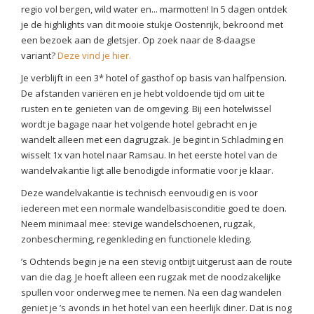
regio vol bergen, wild water en... marmotten! In 5 dagen ontdek
je de highlights van dit mooie stukje Oostenrijk, bekroond met
een bezoek aan de gletsjer. Op zoek naar de 8-daagse
variant?
Deze vind je hier.
Je verblijft in een 3* hotel of gasthof op basis van halfpension.
De afstanden variëren en je hebt voldoende tijd om uit te
rusten en te genieten van de omgeving. Bij een hotelwissel
wordt je bagage naar het volgende hotel gebracht en je
wandelt alleen met een dagrugzak. Je begint in Schladming en
wisselt 1x van hotel naar Ramsau. In het eerste hotel van de
wandelvakantie ligt alle benodigde informatie voor je klaar.
Deze wandelvakantie is technisch eenvoudig en is voor
iedereen met een normale wandelbasisconditie goed te doen.
Neem minimaal mee: stevige wandelschoenen, rugzak,
zonbescherming, regenkleding en functionele kleding.
’s Ochtends begin je na een stevig ontbijt uitgerust aan de route
van die dag. Je hoeft alleen een rugzak met de noodzakelijke
spullen voor onderweg mee te nemen. Na een dag wandelen
geniet je ’s avonds in het hotel van een heerlijk diner. Dat is nog