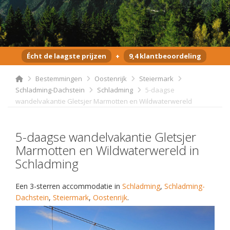
Écht de laagste prijzen
+
9,4 klantbeoordeling
Bestemmingen
Oostenrijk
Steiermark
Schladming-Dachstein
Schladming
5-daagse
wandelvakantie Gletsjer Marmotten en Wildwaterwereld
5-daagse wandelvakantie Gletsjer
Marmotten en Wildwaterwereld in
Schladming
Een 3-sterren accommodatie in
Schladming
,
Schladming-
Dachstein
,
Steiermark
,
Oostenrijk
.