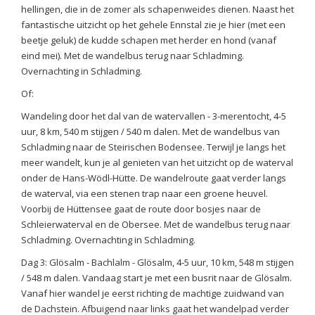
hellingen, die in de zomer als schapenweides dienen. Naast het
fantastische uitzicht op het gehele Ennstal zie je hier (met een
beetje geluk) de kudde schapen met herder en hond (vanaf
eind mei). Met de wandelbus terug naar Schladming.
Overnachting in Schladming.
Of:
Wandeling door het dal van de watervallen - 3-merentocht, 4-5
uur, 8 km, 540 m stijgen / 540 m dalen. Met de wandelbus van
Schladming naar de Steirischen Bodensee. Terwijl je langs het
meer wandelt, kun je al genieten van het uitzicht op de waterval
onder de Hans-Wödl-Hütte. De wandelroute gaat verder langs
de waterval, via een stenen trap naar een groene heuvel.
Voorbij de Hüttensee gaat de route door bosjes naar de
Schleierwaterval en de Obersee. Met de wandelbus terug naar
Schladming. Overnachting in Schladming.
Dag 3: Glösalm - Bachlalm - Glösalm, 4-5 uur, 10 km, 548 m stijgen
/ 548 m dalen. Vandaag start je met een busrit naar de Glösalm.
Vanaf hier wandel je eerst richting de machtige zuidwand van
de Dachstein. Afbuigend naar links gaat het wandelpad verder