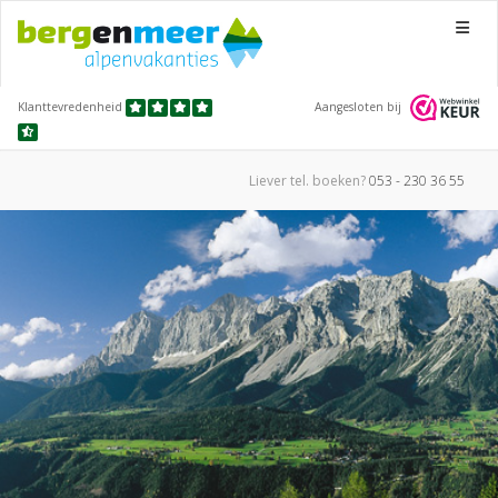
Menu
Klanttevredenheid
Aangesloten bij
Liever tel.
boeken?
053 - 230 36 55