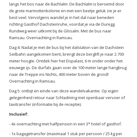
langs het bos naar de Bachlalm. De Bachlalm is beroemd door
de grote marmottenkolonie en met een beetje geluk zie je er
best veel. Vervolgens wandel je in het dal naar beneden
richting Gasthof Dachsteinruhe, voordat je via de Duregg
Rundweg weer uitkomt bij de Glösalm. Met de bus naar
Ramsau. Overnachting in Ramsau.
Dag 4: Nadat je met de bus bij het dalstation van de Dachstein
Seilbahn aangekomen bent, brengt deze berglift je naar 2.700
meter hoogte. Ontdek hier het Eispalast, 6 m onder onder het
eeuwige ijs. De durfals gaan over de 100 meter lange hangbrug
naar de Treppe ins Nichts, 400 meter boven de grond!
Overnachting in Ramsau.
Dag 5: ontbijt en einde van deze wandelvakantie. Op eigen
gelegenheid retour naar Schladming met openbaar vervoer of
taxitransfer (informatie bij de receptie).
Inclusief:
- 4x overnachting met halfpension in een 3* hotel of gasthof.
- 1x bagagetransfer (maximaal 1 stuk per persoon / 25 kg per