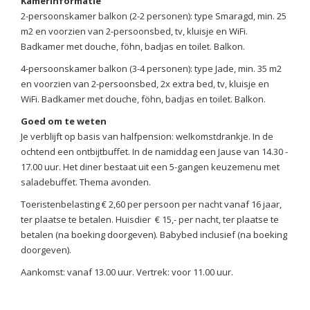
Kamerinformatie
2-persoonskamer balkon (2-2 personen): type Smaragd, min. 25
m2 en voorzien van 2-persoonsbed, tv, kluisje en WiFi.
Badkamer met douche, föhn, badjas en toilet. Balkon.
4-persoonskamer balkon (3-4 personen): type Jade, min. 35 m2
en voorzien van 2-persoonsbed, 2x extra bed, tv, kluisje en
WiFi. Badkamer met douche, föhn, badjas en toilet. Balkon.
Goed om te weten
Je verblijft op basis van halfpension: welkomstdrankje. In de
ochtend een ontbijtbuffet. In de namiddag een Jause van 14.30 -
17.00 uur. Het diner bestaat uit een 5-gangen keuzemenu met
saladebuffet. Thema avonden.
Toeristenbelasting € 2,60 per persoon per nacht vanaf 16 jaar,
ter plaatse te betalen. Huisdier € 15,- per nacht, ter plaatse te
betalen (na boeking doorgeven). Babybed inclusief (na boeking
doorgeven).
Aankomst: vanaf 13.00 uur. Vertrek: voor 11.00 uur.