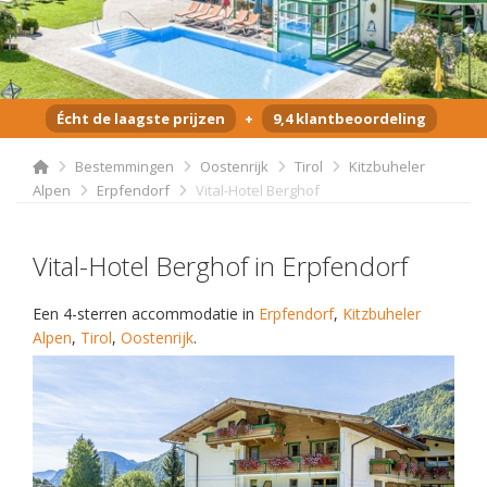
Écht de laagste prijzen
+
9,4 klantbeoordeling
Bestemmingen
Oostenrijk
Tirol
Kitzbuheler
Alpen
Erpfendorf
Vital-Hotel Berghof
Vital-Hotel Berghof in Erpfendorf
Een 4-sterren accommodatie in
Erpfendorf
,
Kitzbuheler
Alpen
,
Tirol
,
Oostenrijk
.