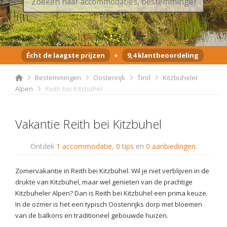
Écht de laagste prijzen
+
9,4 klantbeoordeling
Bestemmingen
Oostenrijk
Tirol
Kitzbuheler
Alpen
Reith bei Kitzbuhel
Vakantie Reith bei Kitzbuhel
Ontdek
1 accommodatie
,
0 tips
en
0 aanbiedingen
.
Zomervakantie in Reith bei Kitzbühel. Wil je niet verblijven in de
drukte van Kitzbühel, maar wel genieten van de prachtige
Kitzbuheler Alpen? Dan is Reith bei Kitzbühel een prima keuze.
In de ozmer is het een typisch Oostenrijks dorp met bloemen
van de balkons en traditioneel gebouwde huizen.