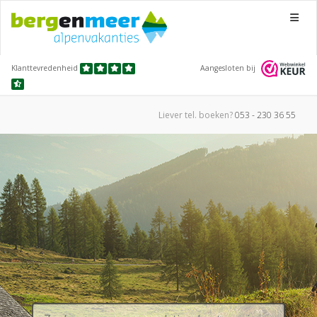
Menu
Klanttevredenheid
Aangesloten bij
Liever tel.
boeken?
053 - 230 36 55