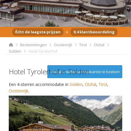
Écht de laagste prijzen
+
9,4 klantbeoordeling
Bestemmingen
Oostenrijk
Tirol
Otztal
Solden
Hotel Tyrolerhof
Hotel Tyrolerhof in Solden
Ook als wintersportvakantie te boeken
Een 4-sterren accommodatie in
Solden
,
Otztal
,
Tirol
,
Oostenrijk
.