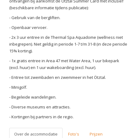
ontvangen bij aankomst de Ötztal Summer Card met inclusief
(beschikbare informatie tijdens publicatie):
- Gebruik van de bergliften.
- Openbaar vervoer.
- 2x 3 uur entree in de Thermal Spa Aquadome (wellness niet
inbegrepen). Niet geldig in periode 1-7 t/m 31-8 (in deze periode
15% korting).
- 1x gratis entree in Area 47 met Water Area, 1 uur bikepark
(excl. huur) en 1 uur wakeboarding (excl. huur).
- Entree tot zwembaden en zwemmeer in het Ötztal.
- Minigolf.
- Begeleide wandelingen.
- Diverse museums en attracties.
- Kortingen bij partners in de regio.
Over de accommodatie
Foto's
Prijzen