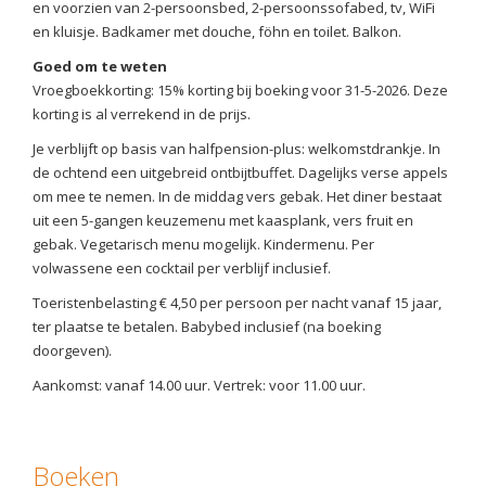
en voorzien van 2-persoonsbed, 2-persoonssofabed, tv, WiFi
en kluisje. Badkamer met douche, föhn en toilet. Balkon.
Goed om te weten
Vroegboekkorting: 15% korting bij boeking voor 31-5-2026. Deze
korting is al verrekend in de prijs.
Je verblijft op basis van halfpension-plus: welkomstdrankje. In
de ochtend een uitgebreid ontbijtbuffet. Dagelijks verse appels
om mee te nemen. In de middag vers gebak. Het diner bestaat
uit een 5-gangen keuzemenu met kaasplank, vers fruit en
gebak. Vegetarisch menu mogelijk. Kindermenu. Per
volwassene een cocktail per verblijf inclusief.
Toeristenbelasting € 4,50 per persoon per nacht vanaf 15 jaar,
ter plaatse te betalen. Babybed inclusief (na boeking
doorgeven).
Aankomst: vanaf 14.00 uur. Vertrek: voor 11.00 uur.
Boeken