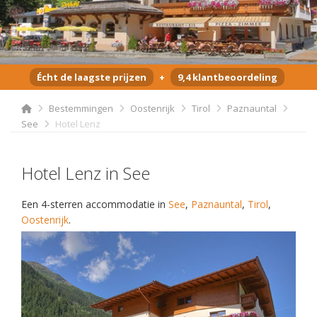
Écht de laagste prijzen
+
9,4 klantbeoordeling
Bestemmingen
Oostenrijk
Tirol
Paznauntal
See
Hotel Lenz
Hotel Lenz in See
Een 4-sterren accommodatie in
See
,
Paznauntal
,
Tirol
,
Oostenrijk
.