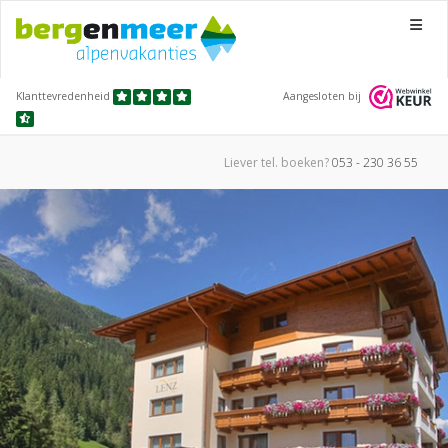
Menu
Klanttevredenheid
Aangesloten bij
Liever tel.
boeken?
053 - 230 36 55