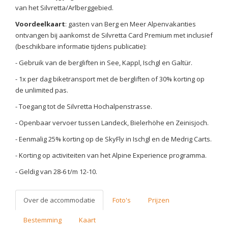
van het Silvretta/Arlberggebied.
Voordeelkaart
: gasten van Berg en Meer Alpenvakanties
ontvangen bij aankomst de Silvretta Card Premium met inclusief
(beschikbare informatie tijdens publicatie):
- Gebruik van de bergliften in See, Kappl, Ischgl en Galtür.
- 1x per dag biketransport met de bergliften of 30% korting op
de unlimited pas.
- Toegang tot de Silvretta Hochalpenstrasse.
- Openbaar vervoer tussen Landeck, Bielerhöhe en Zeinisjoch.
- Eenmalig 25% korting op de SkyFly in Ischgl en de Medrig Carts.
- Korting op activiteiten van het Alpine Experience programma.
- Geldig van 28-6 t/m 12-10.
Over de accommodatie
Foto's
Prijzen
Bestemming
Kaart