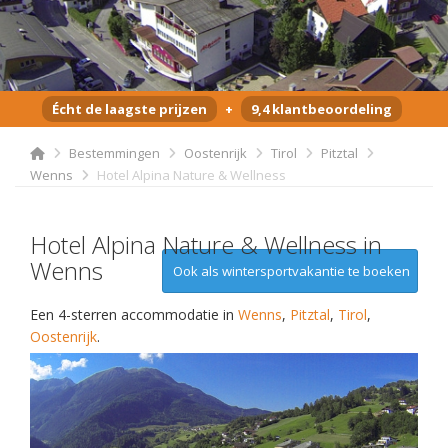
Écht de laagste prijzen
+
9,4 klantbeoordeling
Bestemmingen
Oostenrijk
Tirol
Pitztal
Wenns
Hotel Alpina Nature & Wellness
Hotel Alpina Nature & Wellness in
Wenns
Ook als wintersportvakantie te boeken
Een 4-sterren accommodatie in
Wenns
,
Pitztal
,
Tirol
,
Oostenrijk
.