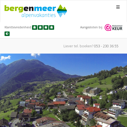
Menu
Klanttevredenheid
Aangesloten bij
Liever tel.
boeken?
053 - 230 36 55