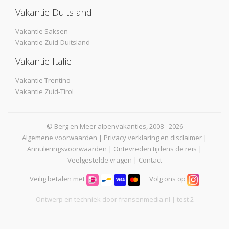
Vakantie Duitsland
Vakantie Saksen
Vakantie Zuid-Duitsland
Vakantie Italie
Vakantie Trentino
Vakantie Zuid-Tirol
© Berg en Meer alpenvakanties, 2008 - 2026
Algemene voorwaarden
|
Privacy verklaring en disclaimer
|
Annuleringsvoorwaarden
|
Ontevreden tijdens de reis
|
Veelgestelde vragen
|
Contact
Veilig betalen met
Volg ons op
Ontwerp en techniek door
fransenmedia.nl
| test 2