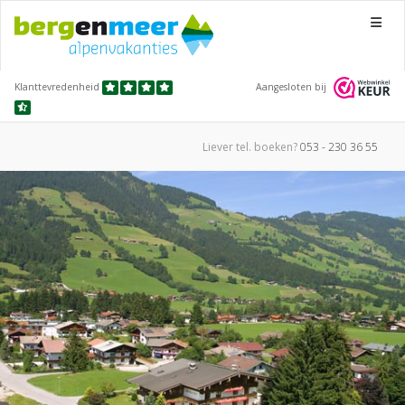
Menu
Klanttevredenheid
Aangesloten bij
Liever tel.
boeken?
053 - 230 36 55