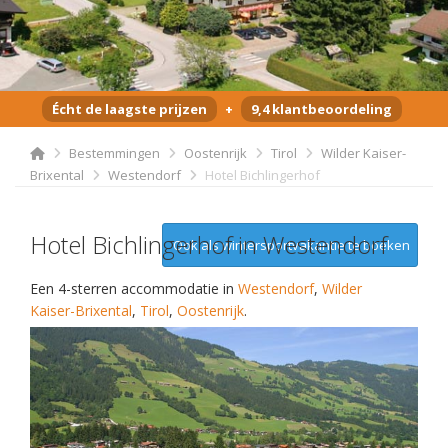
Écht de laagste prijzen
+
9,4 klantbeoordeling
Bestemmingen
Oostenrijk
Tirol
Wilder Kaiser-
Brixental
Westendorf
Hotel Bichlingerhof
Hotel Bichlingerhof in Westendorf
Ook als wintersportvakantie te boeken
Een 4-sterren accommodatie in
Westendorf
,
Wilder
Kaiser-Brixental
,
Tirol
,
Oostenrijk
.