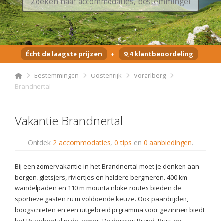
Écht de laagste prijzen
+
9,4 klantbeoordeling
Bestemmingen
Oostenrijk
Vorarlberg
Brandnertal
Vakantie Brandnertal
Ontdek
2 accommodaties
,
0 tips
en
0 aanbiedingen
.
Bij een zomervakantie in het Brandnertal moet je denken aan
bergen, gletsjers, riviertjes en heldere bergmeren. 400 km
wandelpaden en 110 m mountainbike routes bieden de
sportieve gasten ruim voldoende keuze. Ook paardrijden,
boogschieten en een uitgebreid prgramma voor gezinnen biedt
het Brandnertal in de zomer. De dorpjes Brand, Bürs en