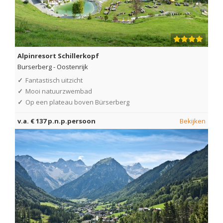
Alpinresort Schillerkopf
Burserberg
-
Oostenrijk
✓
Fantastisch uitzicht
✓
Mooi natuurzwembad
✓
Op een plateau boven Bürserberg
v.a. € 137 p.n.p.persoon
Bekijken