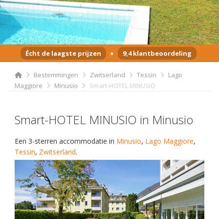
Écht de laagste prijzen
+
9,4 klantbeoordeling
Bestemmingen
Zwitserland
Tessin
Lago
Maggiore
Minusio
Smart-HOTEL MINUSIO
Smart-HOTEL MINUSIO in Minusio
Een 3-sterren accommodatie in
Minusio
,
Lago Maggiore
,
Tessin
,
Zwitserland
.