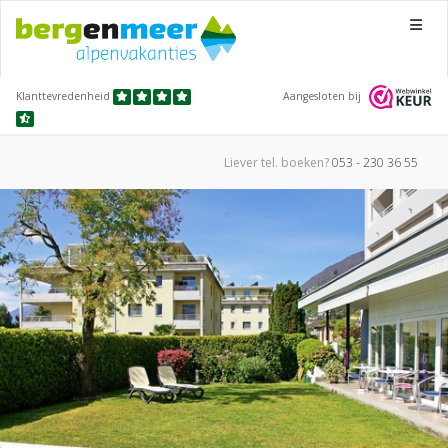
Menu
Klanttevredenheid
Aangesloten bij
Liever tel.
boeken?
053 - 230 36 55