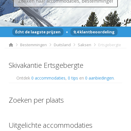
Écht de laagste prijzen
+
9,4 klantbeoordeling
Bestemmingen
Duitsland
Saksen
Ertsgebergte
Skivakantie Ertsgebergte
Ontdek
0 accommodaties
,
0 tips
en
0 aanbiedingen
.
Zoeken per plaats
Uitgelichte accommodaties