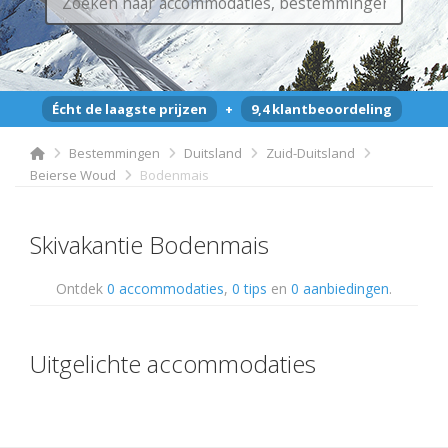
Écht de laagste prijzen
+
9,4 klantbeoordeling
Bestemmingen
Duitsland
Zuid-Duitsland
Beierse Woud
Bodenmais
Skivakantie Bodenmais
Ontdek
0 accommodaties
,
0 tips
en
0 aanbiedingen
.
Uitgelichte accommodaties