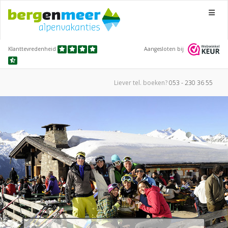
Menu
Klanttevredenheid
Aangesloten bij
Liever tel.
boeken?
053 - 230 36 55