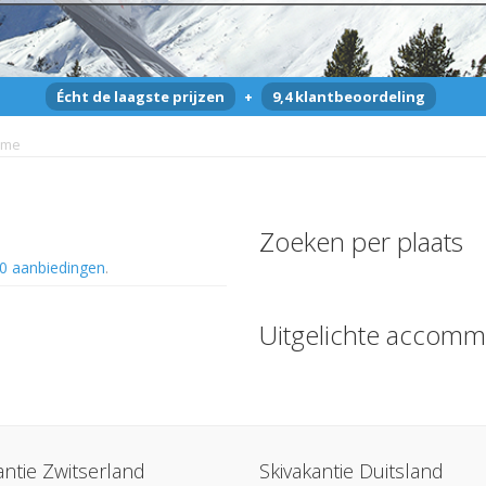
Écht de laagste prijzen
+
9,4 klantbeoordeling
mme
Zoeken per plaats
0 aanbiedingen
.
Uitgelichte accomm
antie Zwitserland
Skivakantie Duitsland