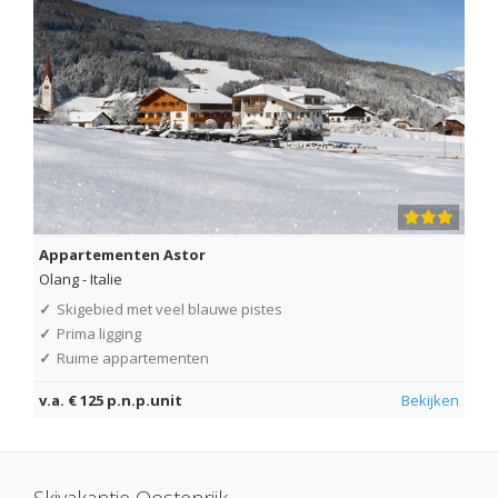
Appartementen Astor
Olang
-
Italie
✓
Skigebied met veel blauwe pistes
✓
Prima ligging
✓
Ruime appartementen
v.a. € 125 p.n.p.unit
Bekijken
Skivakantie Oostenrijk