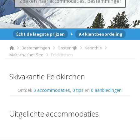
Écht de laagste prijzen
+
9,4 klantbeoordeling
Bestemmingen
Oostenrijk
Karinthie
Maltschacher See
Feldkirchen
Skivakantie Feldkirchen
Ontdek
0 accommodaties
,
0 tips
en
0 aanbiedingen
.
Uitgelichte accommodaties