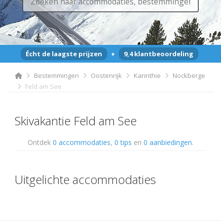
Écht de laagste prijzen
+
9,4 klantbeoordeling
Bestemmingen
Oostenrijk
Karinthie
Nockberge
Feld am See
Skivakantie Feld am See
Ontdek
0 accommodaties
,
0 tips
en
0 aanbiedingen
.
Uitgelichte accommodaties