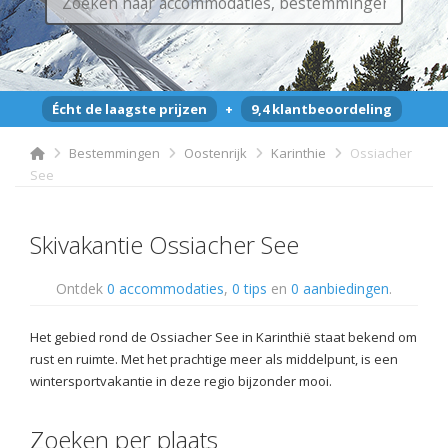
Écht de laagste prijzen
+
9,4 klantbeoordeling
Bestemmingen
Oostenrijk
Karinthie
Ossiacher
See
Skivakantie Ossiacher See
Ontdek
0 accommodaties
,
0 tips
en
0 aanbiedingen
.
Het gebied rond de Ossiacher See in Karinthië staat bekend om
rust en ruimte. Met het prachtige meer als middelpunt, is een
wintersportvakantie in deze regio bijzonder mooi.
Zoeken per plaats