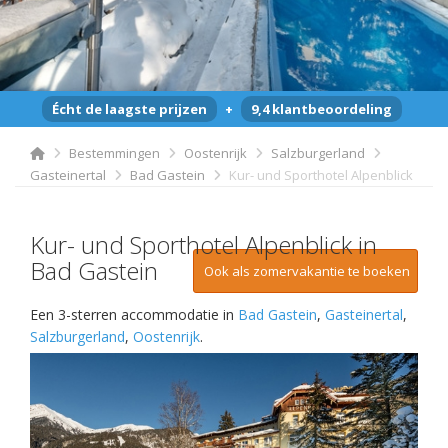
Écht de laagste prijzen
+
9,4 klantbeoordeling
Bestemmingen
Oostenrijk
Salzburgerland
Gasteinertal
Bad Gastein
Kur- und Sporthotel Alpenblick
Kur- und Sporthotel Alpenblick in
Bad Gastein
Ook als zomervakantie te boeken
Een 3-sterren accommodatie in
Bad Gastein
,
Gasteinertal
,
Salzburgerland
,
Oostenrijk
.