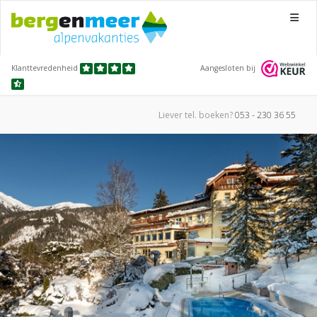
Menu
Klanttevredenheid
Aangesloten bij
Liever tel.
boeken?
053 - 230 36 55