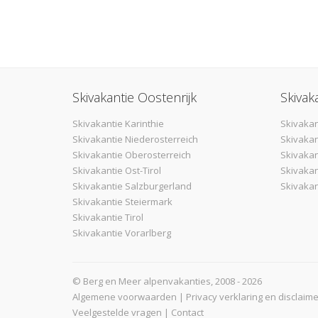
Skivakantie Oostenrijk
Skivak
Skivakantie Karinthie
Skivakan
Skivakantie Niederosterreich
Skivakan
Skivakantie Oberosterreich
Skivaka
Skivakantie Ost-Tirol
Skivakan
Skivakantie Salzburgerland
Skivakan
Skivakantie Steiermark
Skivakantie Tirol
Skivakantie Vorarlberg
© Berg en Meer alpenvakanties, 2008 - 2026
Algemene voorwaarden
|
Privacy verklaring en disclaime
Veelgestelde vragen
|
Contact