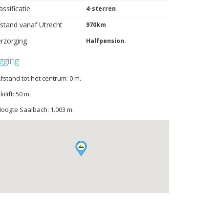
assificatie
4-sterren
stand vanaf Utrecht
970km
rzorging
Halfpension.
igging
Afstand tot het centrum: 0 m.
Skilift: 50 m.
Hoogte Saalbach: 1.003 m.