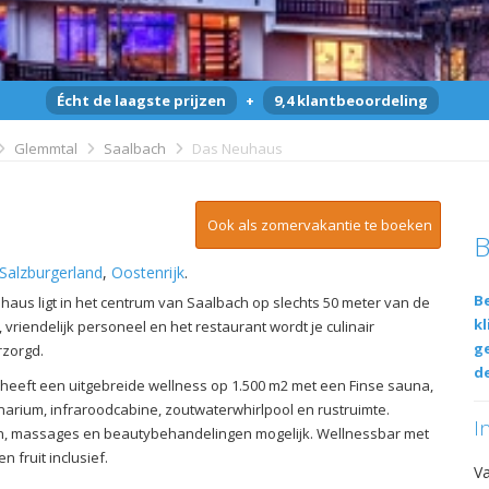
Écht de laagste prijzen
+
9,4 klantbeoordeling
Glemmtal
Saalbach
Das Neuhaus
Ook als zomervakantie te boeken
B
Salzburgerland
,
Oostenrijk
.
Be
haus ligt in het centrum van Saalbach op slechts 50 meter van de
kl
ij, vriendelijk personeel en het restaurant wordt je culinair
g
rzorgd.
de
eeft een uitgebreide wellness op 1.500 m2 met een Finse sauna,
arium, infraroodcabine, zoutwaterwhirlpool en rustruimte.
I
n, massages en beautybehandelingen mogelijk. Wellnessbar met
n fruit inclusief.
V