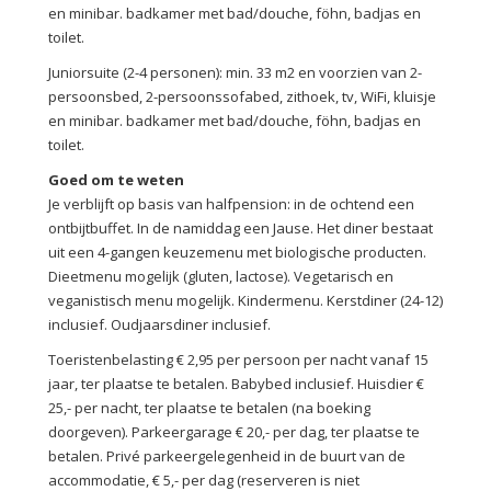
en minibar. badkamer met bad/douche, föhn, badjas en
toilet.
Juniorsuite (2-4 personen): min. 33 m2 en voorzien van 2-
persoonsbed, 2-persoonssofabed, zithoek, tv, WiFi, kluisje
en minibar. badkamer met bad/douche, föhn, badjas en
toilet.
Goed om te weten
Je verblijft op basis van halfpension: in de ochtend een
ontbijtbuffet. In de namiddag een Jause. Het diner bestaat
uit een 4-gangen keuzemenu met biologische producten.
Dieetmenu mogelijk (gluten, lactose). Vegetarisch en
veganistisch menu mogelijk. Kindermenu. Kerstdiner (24-12)
inclusief. Oudjaarsdiner inclusief.
Toeristenbelasting € 2,95 per persoon per nacht vanaf 15
jaar, ter plaatse te betalen. Babybed inclusief. Huisdier €
25,- per nacht, ter plaatse te betalen (na boeking
doorgeven). Parkeergarage € 20,- per dag, ter plaatse te
betalen. Privé parkeergelegenheid in de buurt van de
accommodatie, € 5,- per dag (reserveren is niet