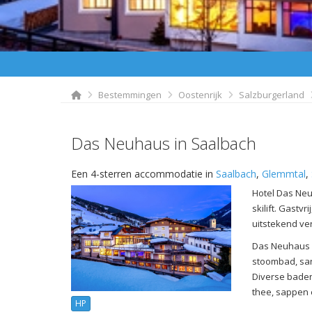
Bestemmingen
Oostenrijk
Salzburgerland
Das Neuhaus in Saalbach
Een 4-sterren accommodatie in
Saalbach
,
Glemmtal
,
Hotel Das Neu
skilift. Gastvr
uitstekend ve
Das Neuhaus h
stoombad, san
Diverse bade
thee, sappen e
HP