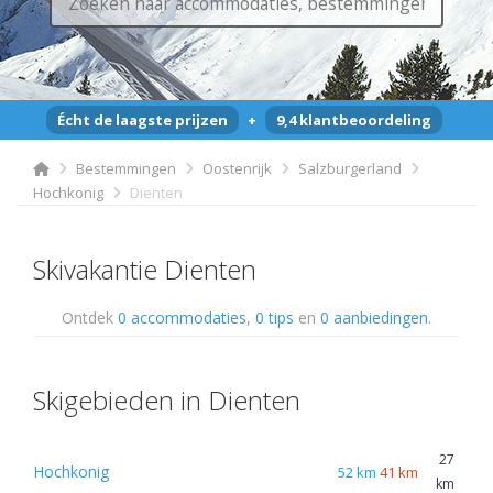
Écht de laagste prijzen
+
9,4 klantbeoordeling
Bestemmingen
Oostenrijk
Salzburgerland
Hochkonig
Dienten
Skivakantie Dienten
Ontdek
0 accommodaties
,
0 tips
en
0 aanbiedingen
.
Skigebieden in Dienten
27
Hochkonig
52 km
41 km
km