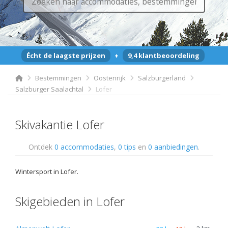
Écht de laagste prijzen
+
9,4 klantbeoordeling
Bestemmingen
Oostenrijk
Salzburgerland
Salzburger Saalachtal
Lofer
Skivakantie Lofer
Ontdek
0 accommodaties
,
0 tips
en
0 aanbiedingen
.
Wintersport in Lofer.
Skigebieden in Lofer