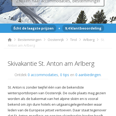
Écht de laagste prijzen
+
9,4 klantbeoordeling
Bestemmingen
Oostenrijk
Tirol
Arlberg
St.
Anton am Arlberg
Skivakantie St. Anton am Arlberg
Ontdek
0 accommodaties
,
0 tips
en
0 aanbiedingen
.
St. Anton is zonder twijfel één van de bekendste
wintersportdorpen van Oostenrijk. De oude plaats mag gezien
worden als de bakermat van het alpine skiën en is vooral
bekend om zijn dure hotels en uitgaansgelegenheden waar
leden van de Europese jetset vertoeven. Daar staat tegenover
dat St. Anton gezellig is en een top skigebied te bieden heeft.