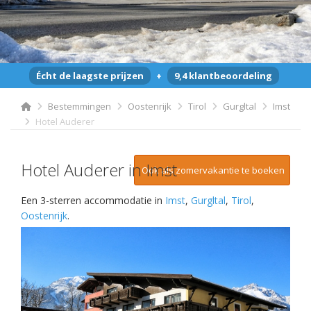
Écht de laagste prijzen
+
9,4 klantbeoordeling
Bestemmingen
Oostenrijk
Tirol
Gurgltal
Imst
Hotel Auderer
Hotel Auderer in Imst
Ook als zomervakantie te boeken
Een 3-sterren accommodatie in
Imst
,
Gurgltal
,
Tirol
,
Oostenrijk
.