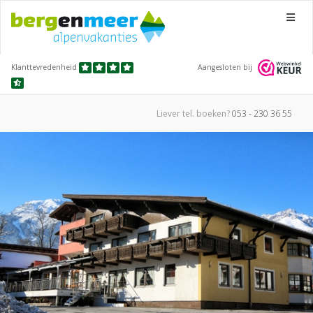
Menu
Klanttevredenheid
Aangesloten bij
Liever tel.
boeken?
053 - 230 36 55