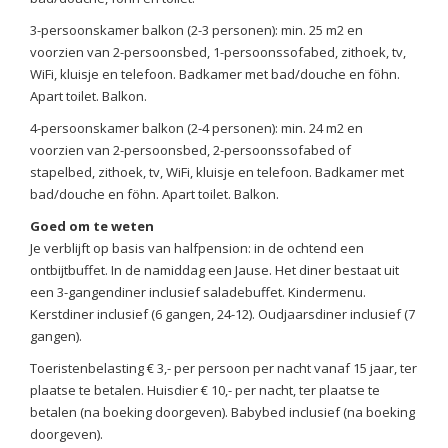
3-persoonskamer balkon (2-3 personen): min. 25 m2 en
voorzien van 2-persoonsbed, 1-persoonssofabed, zithoek, tv,
WiFi, kluisje en telefoon. Badkamer met bad/douche en föhn.
Apart toilet. Balkon.
4-persoonskamer balkon (2-4 personen): min. 24 m2 en
voorzien van 2-persoonsbed, 2-persoonssofabed of
stapelbed, zithoek, tv, WiFi, kluisje en telefoon. Badkamer met
bad/douche en föhn. Apart toilet. Balkon.
Goed om te weten
Je verblijft op basis van halfpension: in de ochtend een
ontbijtbuffet. In de namiddag een Jause. Het diner bestaat uit
een 3-gangendiner inclusief saladebuffet. Kindermenu.
Kerstdiner inclusief (6 gangen, 24-12). Oudjaarsdiner inclusief (7
gangen).
Toeristenbelasting € 3,- per persoon per nacht vanaf 15 jaar, ter
plaatse te betalen. Huisdier € 10,- per nacht, ter plaatse te
betalen (na boeking doorgeven). Babybed inclusief (na boeking
doorgeven).