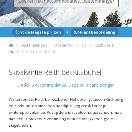
Écht de laagste prijzen
+
9,4 klantbeoordeling
Bestemmingen
Oostenrijk
Tirol
Kitzbuheler
Alpen
Reith bei Kitzbuhel
Skivakantie Reith bei Kitzbuhel
Ontdek
0 accommodaties
,
0 tips
en
0 aanbiedingen
.
Wintersport in Reith bei Kitzbühel. Het dorp ligt tussen Kirchberg
en Kitzbühel en biedt een heerlijk rustig verblijf voor je
wintersportvakantie. Rustig dorp met volop natuurschoon, maar
met een uitstekende verbinding naar de omliggende grote
skigebieden.