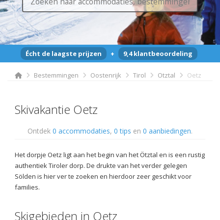
Écht de laagste prijzen
+
9,4 klantbeoordeling
Bestemmingen
Oostenrijk
Tirol
Otztal
Oetz
Skivakantie Oetz
Ontdek
0 accommodaties
,
0 tips
en
0 aanbiedingen
.
Het dorpje Oetz ligt aan het begin van het Ötztal en is een rustig
authentiek Tiroler dorp. De drukte van het verder gelegen
Sölden is hier ver te zoeken en hierdoor zeer geschikt voor
families.
Skigebieden in Oetz