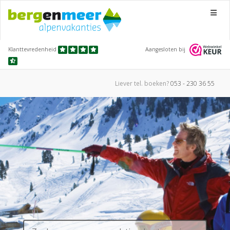
Menu
Klanttevredenheid
Aangesloten bij
Liever tel.
boeken?
053 - 230 36 55