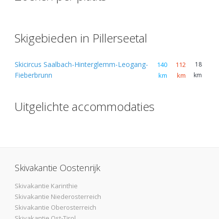
Skigebieden in Pillerseetal
Skicircus Saalbach-Hinterglemm-Leogang-
140
112
18
Fieberbrunn
km
km
km
Uitgelichte accommodaties
Skivakantie Oostenrijk
Skivakantie Karinthie
Skivakantie Niederosterreich
Skivakantie Oberosterreich
Skivakantie Ost-Tirol