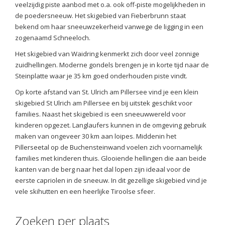
veelzijdig piste aanbod met o.a. ook off-piste mogelijkheden in
de poedersneeuw. Het skigebied van Fieberbrunn staat
bekend om haar sneeuwzekerheid vanwege de ligging in een
zogenaamd Schneeloch.
Het skigebied van Waidring kenmerkt zich door veel zonnige
zuidhellingen. Moderne gondels brengen je in korte tijd naar de
Steinplatte waar je 35 km goed onderhouden piste vindt.
Op korte afstand van St. Ulrich am Pillersee vind je een klein
skigebied St Ulrich am Pillersee en bij uitstek geschikt voor
families. Naast het skigebied is een sneeuwwereld voor
kinderen opgezet. Langlaufers kunnen in de omgeving gebruik
maken van ongeveer 30 km aan loipes. Middenin het
Pillerseetal op de Buchensteinwand voelen zich voornamelijk
families met kinderen thuis. Glooiende hellingen die aan beide
kanten van de berg naar het dal lopen zijn ideaal voor de
eerste capriolen in de sneeuw. In dit gezellige skigebied vind je
vele skihutten en een heerlijke Tiroolse sfeer.
Zoeken per plaats