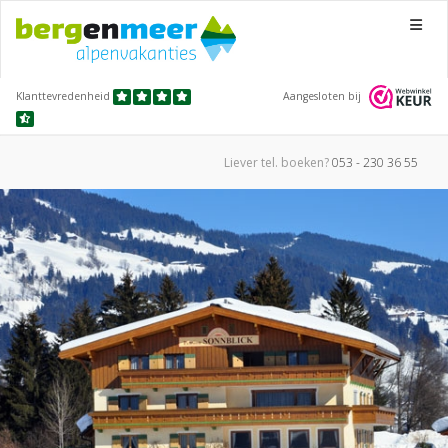
Menu
Klanttevredenheid
Aangesloten bij
Liever tel.
boeken?
053 - 230 36 55