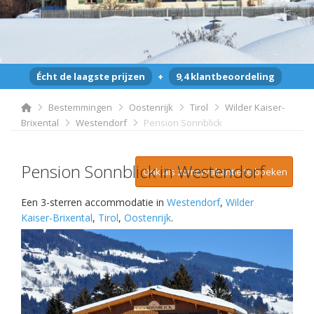
Écht de laagste prijzen
+
9,4 klantbeoordeling
Bestemmingen
Oostenrijk
Tirol
Wilder Kaiser-
Brixental
Westendorf
Pension Sonnblick
Pension Sonnblick in Westendorf
Ook als zomervakantie te boeken
Een 3-sterren accommodatie in
Westendorf
,
Wilder
Kaiser-Brixental
,
Tirol
,
Oostenrijk
.