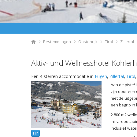
Bestemmingen
Oostenrijk
Tirol
Zillertal
Aktiv- und Wellnesshotel Kohlerh
Een 4-sterren accommodatie in
Fugen
,
Zillertal
,
Tirol
Aan de piste!
zijn door een 
met de uitgebr
een begrip in h
2.800 m2 well
infraroodcabi
Inclusief wate
HP