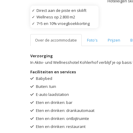
Hoteleigen ski
✓
Direct aan de piste en skilift
✓
Wellness op 2.800 m2
✓
7=5 en 10% vroegboekkorting
Over de accommodatie
Foto's
Prijzen
B
Verzorging
In Aktiv- und Wellnesshotel Kohlerhof verblijf je op basi
Faciliteiten en services
Babybed
Buiten: tuin
E-auto laadstation
Eten en drinken: bar
Eten en drinken: drankautomaat
Eten en drinken: ontbijtruimte
Eten en drinken: restaurant