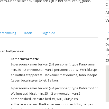
verhuur en skischool. Skipassen zijn in het hotel verkrijgbaar.
Cl
Af
Ve
L
estemming
Kaart
Skigebied
Ho
De
sk
s van halfpension.
Sp
Kamerinformatie
55
2-persoonskamer balkon (2-2 personen): type Panorama,
min. 25 m2 en voorzien van 2-persoonsbed, tv, WiFi, kluisje
en koffiezetapparaat. Badkamer met douche, föhn, badjas
(tegen betaling) en toilet. Balkon.
4-persoonskamer balkon (2-4 personen): type Kohlerhof of
Wellnessschlössl, min. 25 m2 en voorzien van 2-
persoonsbed, 2x extra bed, tv, WiFi, kluisje en
koffiezetapparaat. Badkamer met douche, föhn, badjas