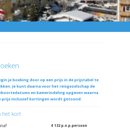
oeken
gin je boeking door op een prijs in de prijstabel te
ikken. Je kunt daarna voor het reisgezelschap de
eboortedatums en kamerindeling opgeven waarna
 prijs inclusief kortingen wordt getoond.
n het kort
anaf
€ 132 p.n.p.persoon