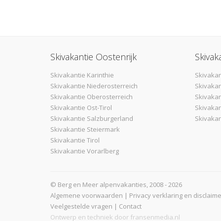
Skivakantie Oostenrijk
Skivak
Skivakantie Karinthie
Skivakan
Skivakantie Niederosterreich
Skivakan
Skivakantie Oberosterreich
Skivaka
Skivakantie Ost-Tirol
Skivakan
Skivakantie Salzburgerland
Skivakan
Skivakantie Steiermark
Skivakantie Tirol
Skivakantie Vorarlberg
© Berg en Meer alpenvakanties, 2008 - 2026
Algemene voorwaarden
|
Privacy verklaring en disclaime
Veelgestelde vragen
|
Contact
Ontwerp en techniek door
fransenmedia.nl