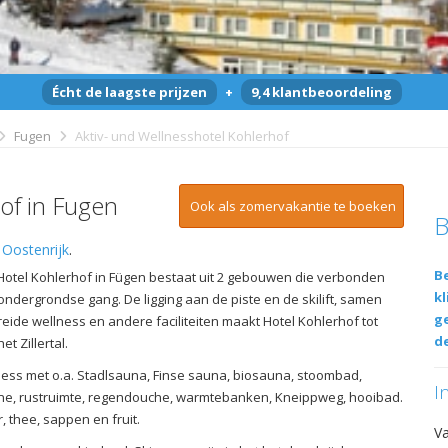
Écht de laagste prijzen
+
9,4 klantbeoordeling
Fugen
Aktiv- und Wellnesshotel Kohlerhof
of in Fugen
Ook als zomervakantie te boeken
B
,
Oostenrijk
.
Be
 Hotel Kohlerhof in Fügen bestaat uit 2 gebouwen die verbonden
kl
ondergrondse gang. De ligging aan de piste en de skilift, samen
g
eide wellness en andere faciliteiten maakt Hotel Kohlerhof tot
de
et Zillertal.
ness met o.a. Stadlsauna, Finse sauna, biosauna, stoombad,
I
ne, rustruimte, regendouche, warmtebanken, Kneippweg, hooibad.
r, thee, sappen en fruit.
V