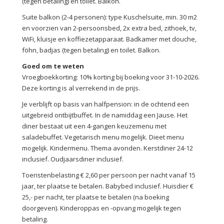
(tegen betaling) en toilet. Balkon.
Suite balkon (2-4 personen): type Kuschelsuite, min. 30 m2
en voorzien van 2-persoonsbed, 2x extra bed, zithoek, tv,
WiFi, kluisje en koffiezetapparaat. Badkamer met douche,
föhn, badjas (tegen betaling) en toilet. Balkon.
Goed om te weten
Vroegboekkorting: 10% korting bij boeking voor 31-10-2026.
Deze korting is al verrekend in de prijs.
Je verblijft op basis van halfpension: in de ochtend een
uitgebreid ontbijtbuffet. In de namiddag een Jause. Het
diner bestaat uit een 4-gangen keuzemenu met
saladebuffet. Vegetarisch menu mogelijk. Dieet menu
mogelijk. Kindermenu. Thema avonden. Kerstdiner 24-12
inclusief. Oudjaarsdiner inclusief.
Toeristenbelasting € 2,60 per persoon per nacht vanaf 15
jaar, ter plaatse te betalen. Babybed inclusief. Huisdier €
25,- per nacht, ter plaatse te betalen (na boeking
doorgeven). Kinderoppas en -opvang mogelijk tegen
betaling.