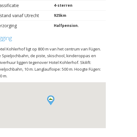
assificatie
4-sterren
stand vanaf Utrecht
925km
rzorging
Halfpension.
igging
tel Kohlerhof ligt op 800 m van het centrum van Fügen.
 Spieljochbahn, de piste, skischool, kinderoppas en
iverhuur liggen tegenover Hotel Kohlerhof. Skilift:
ieljochbahn, 10 m. Langlaufloipe: 500 m. Hoogte Fügen:
0 m.