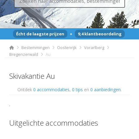
Écht de laagste prijzen
+
9,4 klantbeoordeling
Bestemmingen
Oostenrijk
Vorarlberg
Bregenzerwald
Au
Skivakantie Au
Ontdek
0 accommodaties
,
0 tips
en
0 aanbiedingen
.
.
Uitgelichte accommodaties