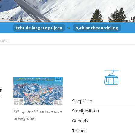
Écht de laagste prijzen
+
9,4 klantbeoordeling
winkl
ft
es
Sleepliften
Stoeltjesliften
Klik op de skikaart om hem
te vergroten.
Gondels
Treinen