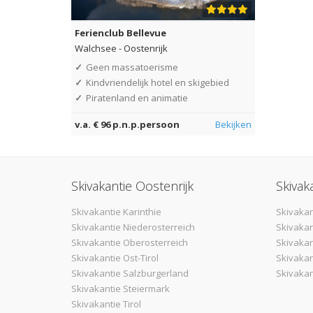
Ferienclub Bellevue
Walchsee
-
Oostenrijk
✓
Geen massatoerisme
✓
Kindvriendelijk hotel en skigebied
✓
Piratenland en animatie
v.a. € 96 p.n.p.persoon
Bekijken
Skivakantie Oostenrijk
Skivak
Skivakantie Karinthie
Skivakan
Skivakantie Niederosterreich
Skivakan
Skivakantie Oberosterreich
Skivaka
Skivakantie Ost-Tirol
Skivakan
Skivakantie Salzburgerland
Skivakan
Skivakantie Steiermark
Skivakantie Tirol