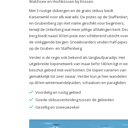
Walchsee en Hochkössen bij Kössen.
Met 3 rustige skibergen en de gratis skibus biedt
Kaiserwinkl voor elk wat wils. De pistes op de Staffenber
en Grubenberg zijn met name geschikt voor beginners,
terwijl de Unterberg wat meer pittige afdalingen kent. De
berg biedt naast 30 km piste een schitterend uitzicht ove
de omliggende bergen. Snowboarders vinden half-pipes
op de Gruben- en Staffenberg.
Verder is de regio ook bekend als langlaufparadijs. Het
uitgebreide loipenetwerk van maar liefst 140 km ligt in e
beschut gebied met veel bomen. De loipen varieren van
gemakkelijk tot zeer zwaar. Verder kun je hier wandelen
op 40 km winterwandelpaden, schaatsen en paragliden.
Voordelig en rustig gebied
Goede skibusverbinding tussen de gebieden
Gezellig en sneeuwzeker