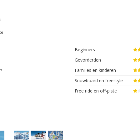
g
ze
r
Beginners
Gevorderden
en
Families en kinderen
Snowboard en freestyle
Free ride en off-piste