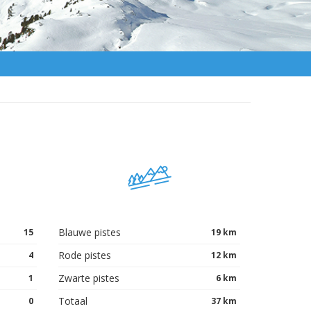
Blauwe pistes
15
19 km
Rode pistes
4
12 km
Zwarte pistes
1
6 km
Totaal
0
37 km