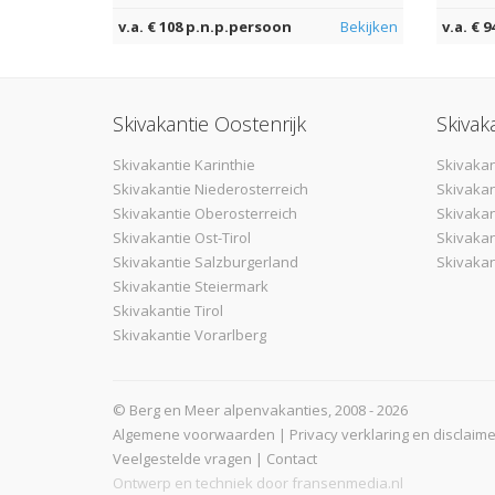
v.a. € 108 p.n.p.persoon
Bekijken
v.a. € 
Skivakantie Oostenrijk
Skivak
Skivakantie Karinthie
Skivakan
Skivakantie Niederosterreich
Skivakan
Skivakantie Oberosterreich
Skivaka
Skivakantie Ost-Tirol
Skivakan
Skivakantie Salzburgerland
Skivakan
Skivakantie Steiermark
Skivakantie Tirol
Skivakantie Vorarlberg
© Berg en Meer alpenvakanties, 2008 - 2026
Algemene voorwaarden
|
Privacy verklaring en disclaime
Veelgestelde vragen
|
Contact
Ontwerp en techniek door
fransenmedia.nl