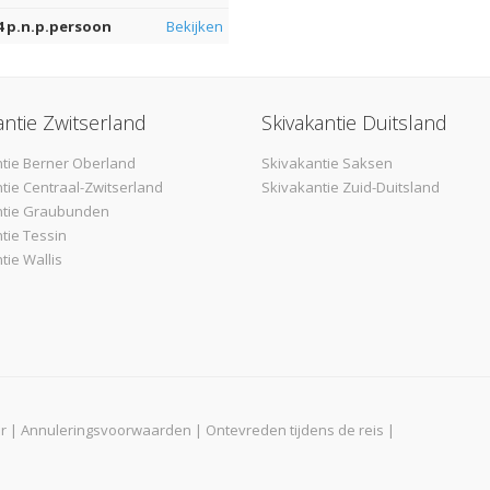
94 p.n.p.persoon
Bekijken
antie Zwitserland
Skivakantie Duitsland
tie Berner Oberland
Skivakantie Saksen
tie Centraal-Zwitserland
Skivakantie Zuid-Duitsland
ntie Graubunden
tie Tessin
tie Wallis
r
|
Annuleringsvoorwaarden
|
Ontevreden tijdens de reis
|