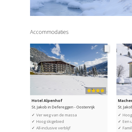
Accommodaties
Hotel Alpenhof
Macher
St. Jakob in Defereggen
-
Oostenrijk
St. Jak
✓
Ver weg van de massa
✓
Hoog
✓
Hoog skigebied
✓
Een 
✓
All-inclusive verblijf
✓
Fami