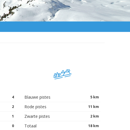
Blauwe pistes
4
5 km
Rode pistes
2
11 km
Zwarte pistes
1
2 km
Totaal
0
18 km