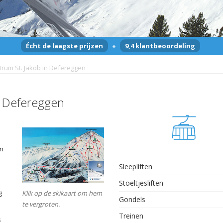
Écht de laagste prijzen
+
9,4 klantbeoordeling
trum St. Jakob in Defereggen
n Defereggen
en
Sleepliften
Stoeltjesliften
g
Klik op de skikaart om hem
Gondels
te vergroten.
Treinen
s