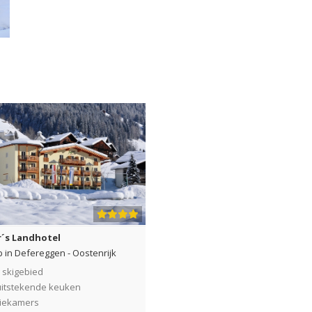
´s Landhotel
ob in Defereggen
-
Oostenrijk
 skigebied
uitstekende keuken
liekamers