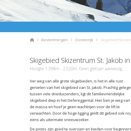
Bestemmingen
Oostenrijk
Skigebied Skizen
Skigebied Skizentrum St. Jakob i
Hoogte 1.398m - 2.520m. Geen gletsjer aanwezig.
Ver weg van alle grote skigebieden, is het in alle rust
genieten van het skigebied van St. Jakob. Prachtig geleg
tussen vele drieduizenders, ligt dit familievriendelijke
skigebied diep in het Defereggental. Hier ben je weg van
de massa en hoef je geen wachtrijen voor de lift te
verwachten. Door de hoge ligging geldt dit gebied ook no
eens als uitermate sneeuwzeker.
De pistes zijn goed te overzien en bieden voor beginner