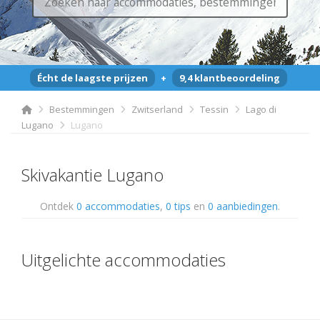
Écht de laagste prijzen
+
9,4 klantbeoordeling
Bestemmingen
Zwitserland
Tessin
Lago di
Lugano
Lugano
Skivakantie Lugano
Ontdek
0 accommodaties
,
0 tips
en
0 aanbiedingen
.
Uitgelichte accommodaties