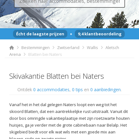
Écht de laagste prijzen
+
9,4 klantbeoordeling
Bestemmingen
Zwitserland
Wallis
Aletsch
Arena
Blatten bei Naters
Skivakantie Blatten bei Naters
Ontdek
0 accommodaties
,
0 tips
en
0 aanbiedingen
.
Vanaf het in het dal gelegen Naters loopt een weg tot het
skioord Blatten, dat een aantrekkelijke rust uitstraalt. Vanuit dit
door bos omringde vakantieplaatsje met zijn roetzwarte houten
huisjes, ga je verder met de grote cabinebaan naar Belalp. Het
skigebied biedt voor elk wat wils met een goede mix aan
blauwe, rode en zwarte pistes.