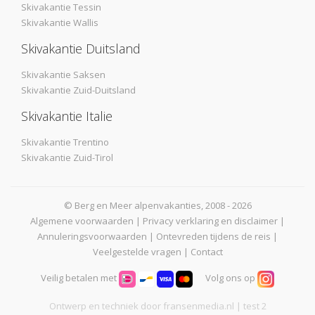
Skivakantie Tessin
Skivakantie Wallis
Skivakantie Duitsland
Skivakantie Saksen
Skivakantie Zuid-Duitsland
Skivakantie Italie
Skivakantie Trentino
Skivakantie Zuid-Tirol
© Berg en Meer alpenvakanties, 2008 - 2026
Algemene voorwaarden
|
Privacy verklaring en disclaimer
|
Annuleringsvoorwaarden
|
Ontevreden tijdens de reis
|
Veelgestelde vragen
|
Contact
Veilig betalen met
Volg ons op
Ontwerp en techniek door
fransenmedia.nl
| test 2