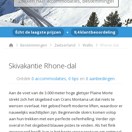
Écht de laagste prijzen
+
9,4 klantbeoordeling
Bestemmingen
Zwitserland
Wallis
Rhone-dal
Skivakantie Rhone-dal
Ontdek
0 accommodaties
,
0 tips
en
0 aanbiedingen
.
Aan de voet van de 3.000 meter hoge gletsjer Plaine Morte
strekt zich het skigebied van Crans Montana uit dat niets te
wensen overlaat. Het gebied heeft moderne liften, waardoor er
nauwelijks wachttijden zijn. Beginnende skiërs komen volop
aan hun trekken met een perfecte oefenhelling. Verder zijn
overal in het skigebied blauwe pistes te vinden. Als het flink
gesneeuwd heeft, kun je het beste vroeg opstaan om optimaal