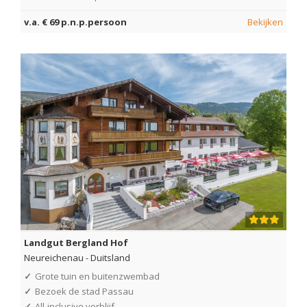
v.a. € 69 p.n.p.persoon
Bekijken
Landgut Bergland Hof
Neureichenau
-
Duitsland
✓
Grote tuin en buitenzwembad
✓
Bezoek de stad Passau
✓
All-inclusive verblijf