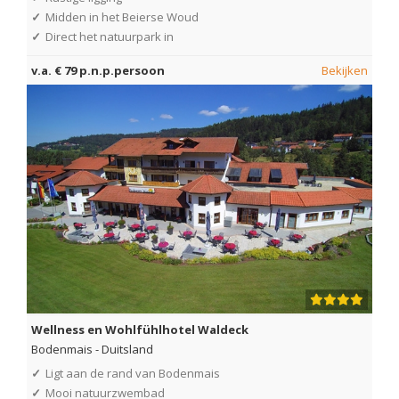
✓
Midden in het Beierse Woud
✓
Direct het natuurpark in
v.a. € 79 p.n.p.persoon
Bekijken
Wellness en Wohlfühlhotel Waldeck
Bodenmais
-
Duitsland
✓
Ligt aan de rand van Bodenmais
✓
Mooi natuurzwembad