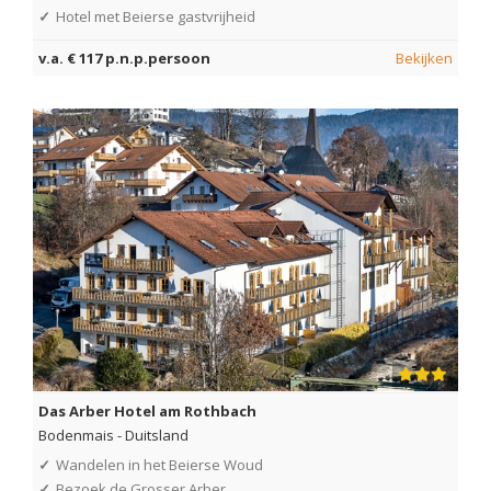
✓
Hotel met Beierse gastvrijheid
v.a. € 117 p.n.p.persoon
Bekijken
Das Arber Hotel am Rothbach
Bodenmais
-
Duitsland
✓
Wandelen in het Beierse Woud
✓
Bezoek de Grosser Arber