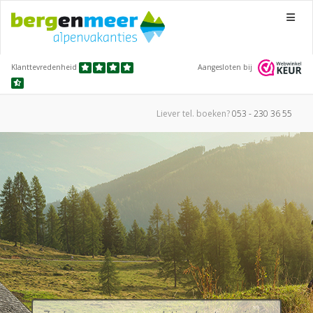
Menu
Klanttevredenheid
Aangesloten bij
Liever tel.
boeken?
053 - 230 36 55