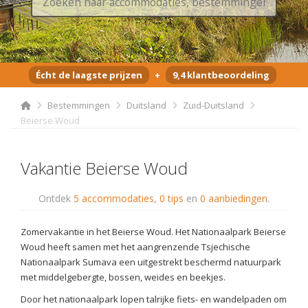
Écht de laagste prijzen
+
9,4 klantbeoordeling
Bestemmingen
Duitsland
Zuid-Duitsland
Beierse Woud
Vakantie Beierse Woud
Ontdek
5 accommodaties
,
0 tips
en
0 aanbiedingen
.
Zomervakantie in het Beierse Woud. Het Nationaalpark Beierse
Woud heeft samen met het aangrenzende Tsjechische
Nationaalpark Sumava een uitgestrekt beschermd natuurpark
met middelgebergte, bossen, weides en beekjes.
Door het nationaalpark lopen talrijke fiets- en wandelpaden om