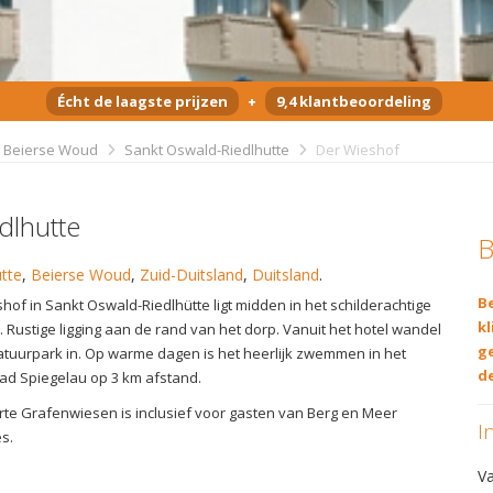
Écht de laagste prijzen
+
9,4 klantbeoordeling
Beierse Woud
Sankt Oswald-Riedlhutte
Der Wieshof
dlhutte
B
tte
,
Beierse Woud
,
Zuid-Duitsland
,
Duitsland
.
Be
hof in Sankt Oswald-Riedlhütte ligt midden in het schilderachtige
kl
 Rustige ligging aan de rand van het dorp. Vanuit het hotel wandel
g
 natuurpark in. Op warme dagen is het heerlijk zwemmen in het
de
d Spiegelau op 3 km afstand.
te Grafenwiesen is inclusief voor gasten van Berg en Meer
I
es.
V