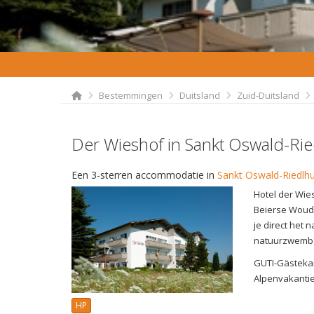
Bestemmingen
Duitsland
Zuid-Duitsland
Der Wieshof in Sankt Oswald-Rie
Een 3-sterren accommodatie in
Sankt Oswald-Riedlhu
Hotel der Wies
Beierse Woud.
je direct het
natuurzwemba
GUTI-Gästekar
Alpenvakanti
HP