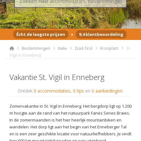
Écht de laagste prijzen
+
9,4 klantbeoordeling
Bestemmingen
Italie
Zuid-Tirol
Kronplatz
St.
Vigil in Enneberg
Vakantie St. Vigil in Enneberg
Ontdek
0 accommodaties
,
0 tips
en
0 aanbiedingen
.
Zomervakantie in St. Vigil in Enneberg. Het bergdorp ligt op 1.200
m hoogte aan de rand van het natuurpark Fanes Senes Braies.
In de zomermaanden is het hier heerlijk mountainbiken en
wandelen. Het dorp ligt aan het begin van het Enneberger Tal
en is een zeer geschikte locatie voor natuurliefhebbers. Je vindt
hier 600 km mountainbikepaden en een uitgebreid