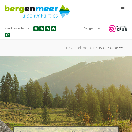
Menu
Klanttevredenheid
Aangesloten bij
Liever tel.
boeken?
053 - 230 36 55