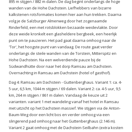
895 m stijgen / 882 m dalen. De dag begint onderlangs de hoge
wanden van de Hohe Dachstein. Liefhebbers van bizarre
kalkstenen rotsformaties komen hier aan hun trekken. Daarna
volg je de Salzburger Almenweg door het zogenaamde
Rinderfeld, een met rotsblokken bezaaide weidevlakte. Door
deze weide kronkelt een glasheldere bergbeek, een heerlijk
punt om te pauzeren. Het pad gaat daarna omhoog naar de
'Tor', het hoogste punt van vandaag. De route gaat verder
onderlangs de steile wanden van de Torstein, Mitterspitz en
Hohe Dachstein. Na een welverdiende pauze bij de
Südwandhütte door naar het dorp Ramsau am Dachstein.
Overnachting in Ramsau am Dachstein (hotel of gasthof).
Dag 4: Ramsau am Dachstein - Guttenberghaus. Variant 1: ca. 4-
5 uur, 6,5 km, 1044 m stijgen / 69 dalen. Variant 2: ca. 4-5 uur, 9,5
km, 264 m stijgen / 861 m dalen. Vandaag de keuze uit 2
varianten. variant 1 met wandeling vanaf het hotel in Ramsau
met uitzicht op het Dachstein massief. We stijgen via de Anton-
Baum-Weg door een licht bos en verder omhoog via een
slingerend pad omhoog naar het Guttenberghaus (2.146 m).
Variant 2 gaat omhoog met de Dachstein-Seilbahn (extra kosten