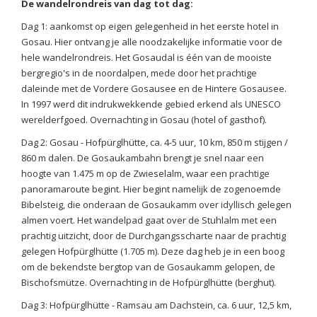
De wandelrondreis van dag tot dag:
Dag 1: aankomst op eigen gelegenheid in het eerste hotel in
Gosau. Hier ontvang je alle noodzakelijke informatie voor de
hele wandelrondreis. Het Gosaudal is één van de mooiste
bergregio's in de noordalpen, mede door het prachtige
daleinde met de Vordere Gosausee en de Hintere Gosausee.
In 1997 werd dit indrukwekkende gebied erkend als UNESCO
werelderfgoed. Overnachting in Gosau (hotel of gasthof).
Dag 2: Gosau - Hofpürglhütte, ca. 4-5 uur, 10 km, 850 m stijgen /
860 m dalen. De Gosaukambahn brengt je snel naar een
hoogte van 1.475 m op de Zwieselalm, waar een prachtige
panoramaroute begint. Hier begint namelijk de zogenoemde
Bibelsteig, die onderaan de Gosaukamm over idyllisch gelegen
almen voert. Het wandelpad gaat over de Stuhlalm met een
prachtig uitzicht, door de Durchgangsscharte naar de prachtig
gelegen Hofpürglhütte (1.705 m). Deze dag heb je in een boog
om de bekendste bergtop van de Gosaukamm gelopen, de
Bischofsmütze. Overnachting in de Hofpürglhütte (berghut).
Dag 3: Hofpürglhütte - Ramsau am Dachstein, ca. 6 uur, 12,5 km,