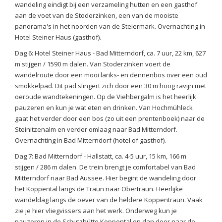
wandeling eindigt bij een verzameling hutten en een gasthof
aan de voet van de Stoderzinken, een van de mooiste
panorama's in het noorden van de Steiermark. Overnachting in
Hotel Steiner Haus (gasthof).
Dag 6: Hotel Steiner Haus - Bad Mitterndorf, ca. 7 uur, 22 km, 627
m stijgen / 1590 m dalen. Van Stoderzinken voert de
wandelroute door een mooi lariks- en dennenbos over een oud
smokkelpad. Dit pad slingert zich door een 30 m hoog ravijn met
oeroude wandtekeningen. Op de Viehbergalm is het heerlijk
pauzeren en kun je wat eten en drinken. Van Hochmühleck
gaat het verder door een bos (zo uit een prentenboek) naar de
Steinitzenalm en verder omlaag naar Bad Mitterndorf.
Overnachting in Bad Mitterndorf (hotel of gasthof).
Dag 7: Bad Mitterndorf - Hallstatt, ca. 4-5 uur, 15 km, 166 m
stijgen / 286 m dalen. De trein brengt je comfortabel van Bad
Mitterndorf naar Bad Aussee. Hier begint de wandeling door
het Koppental langs de Traun naar Obertraun. Heerlijke
wandeldag langs de oever van de heldere Koppentraun. Vaak
zie je hier vliegvissers aan het werk. Onderweg kun je
pauzeren in de Schutzhütte Koppental en dan door naar de