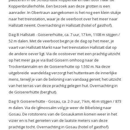
Koppenbrüllerhöhle. Een bezoek aan deze grotten is een
aanrader. In Obertraun aangekomen is het nog een klein stukje
naar het treinstation, waar je de veerboot over het meer naar
Hallstatt neemt. Overnachting in Hallstatt (hotel of gasthof).
Dag 8: Hallstatt - Goisererhütte, ca. 7 uur, 17 km, 1108 m stijgen /
52 m dalen. Met de veerboot begin je de dag op het meer, je
vaart van Hallstatt Markt naar het treinstation Hallstatt dat op
de andere oever ligt. Via de oostoever met een prachtig uitzicht
op het meer ga je via Bad Goisern omhoog naar de
Trockentannalm en de Goisererhütte op 1.592 m. Na deze
uitgebreide wandeldag verzorgt het huttenteam de innerlijke
mens, terwijl je van de beloning van vandaag geniet; het uitzicht
van het terras van deze prachtig gelegen hut. Overnachting in
de Goisererhütte (berghut).
Dag 9: Goisererhütte - Gosau, ca. 2-3 uur, 7 km, 46 m stijgen / 873
m dalen. Via de Iglmoosalm volg je weer de Bibelsteig naar
Gosau. De rotstorens van de Gosaukamm komen weer in het
vizier en is het genieten van de laatste meters van deze
prachtige tocht. Overnachting in Gosau (hotel of gasthof).