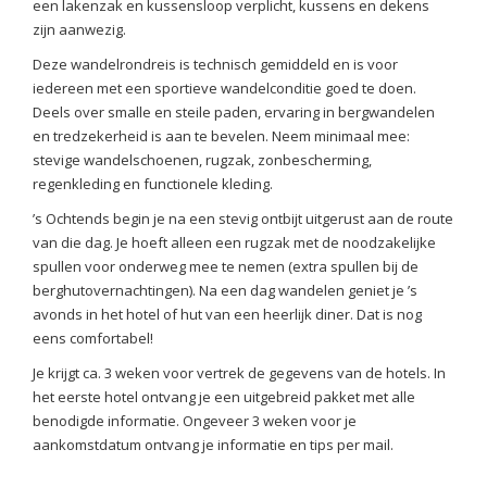
een lakenzak en kussensloop verplicht, kussens en dekens
zijn aanwezig.
Deze wandelrondreis is technisch gemiddeld en is voor
iedereen met een sportieve wandelconditie goed te doen.
Deels over smalle en steile paden, ervaring in bergwandelen
en tredzekerheid is aan te bevelen. Neem minimaal mee:
stevige wandelschoenen, rugzak, zonbescherming,
regenkleding en functionele kleding.
’s Ochtends begin je na een stevig ontbijt uitgerust aan de route
van die dag. Je hoeft alleen een rugzak met de noodzakelijke
spullen voor onderweg mee te nemen (extra spullen bij de
berghutovernachtingen). Na een dag wandelen geniet je ’s
avonds in het hotel of hut van een heerlijk diner. Dat is nog
eens comfortabel!
Je krijgt ca. 3 weken voor vertrek de gegevens van de hotels. In
het eerste hotel ontvang je een uitgebreid pakket met alle
benodigde informatie. Ongeveer 3 weken voor je
aankomstdatum ontvang je informatie en tips per mail.