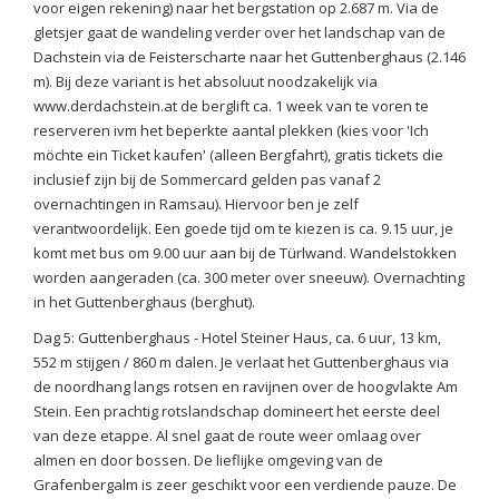
voor eigen rekening) naar het bergstation op 2.687 m. Via de
gletsjer gaat de wandeling verder over het landschap van de
Dachstein via de Feisterscharte naar het Guttenberghaus (2.146
m). Bij deze variant is het absoluut noodzakelijk via
www.derdachstein.at de berglift ca. 1 week van te voren te
reserveren ivm het beperkte aantal plekken (kies voor 'Ich
möchte ein Ticket kaufen' (alleen Bergfahrt), gratis tickets die
inclusief zijn bij de Sommercard gelden pas vanaf 2
overnachtingen in Ramsau). Hiervoor ben je zelf
verantwoordelijk. Een goede tijd om te kiezen is ca. 9.15 uur, je
komt met bus om 9.00 uur aan bij de Türlwand. Wandelstokken
worden aangeraden (ca. 300 meter over sneeuw). Overnachting
in het Guttenberghaus (berghut).
Dag 5: Guttenberghaus - Hotel Steiner Haus, ca. 6 uur, 13 km,
552 m stijgen / 860 m dalen. Je verlaat het Guttenberghaus via
de noordhang langs rotsen en ravijnen over de hoogvlakte Am
Stein. Een prachtig rotslandschap domineert het eerste deel
van deze etappe. Al snel gaat de route weer omlaag over
almen en door bossen. De lieflijke omgeving van de
Grafenbergalm is zeer geschikt voor een verdiende pauze. De