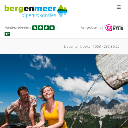
Menu
Klanttevredenheid
Aangesloten bij
Liever tel.
boeken?
053 - 230 36 55