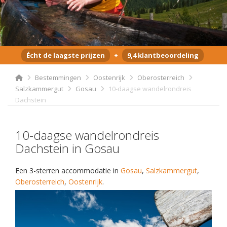
Écht de laagste prijzen
+
9,4 klantbeoordeling
Bestemmingen
Oostenrijk
Oberosterreich
Salzkammergut
Gosau
10-daagse wandelrondreis
Dachstein
10-daagse wandelrondreis
Dachstein in Gosau
Een 3-sterren accommodatie in
Gosau
,
Salzkammergut
,
Oberosterreich
,
Oostenrijk
.