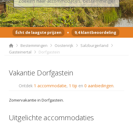
Écht de laagste prijzen
+
9,4 klantbeoordeling
Bestemmingen
Oostenrijk
Salzburgerland
Gasteinertal
Dorfgastein
Vakantie Dorfgastein
Ontdek
1 accommodatie
,
1 tip
en
0 aanbiedingen
.
Zomervakantie in Dorfgastein.
Uitgelichte accommodaties