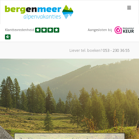
Menu
Klanttevredenheid
Aangesloten bij
Liever tel.
boeken?
053 - 230 36 55