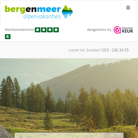
Menu
Klanttevredenheid
Aangesloten bij
Liever tel.
boeken?
053 - 230 36 55