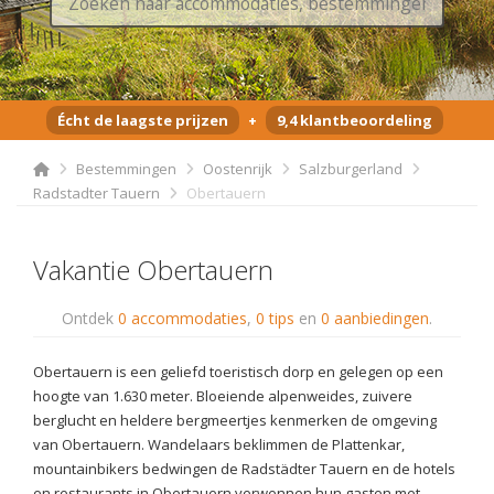
Écht de laagste prijzen
+
9,4 klantbeoordeling
Bestemmingen
Oostenrijk
Salzburgerland
Radstadter Tauern
Obertauern
Vakantie Obertauern
Ontdek
0 accommodaties
,
0 tips
en
0 aanbiedingen
.
Obertauern is een geliefd toeristisch dorp en gelegen op een
hoogte van 1.630 meter. Bloeiende alpenweides, zuivere
berglucht en heldere bergmeertjes kenmerken de omgeving
van Obertauern. Wandelaars beklimmen de Plattenkar,
mountainbikers bedwingen de Radstädter Tauern en de hotels
en restaurants in Obertauern verwennen hun gasten met