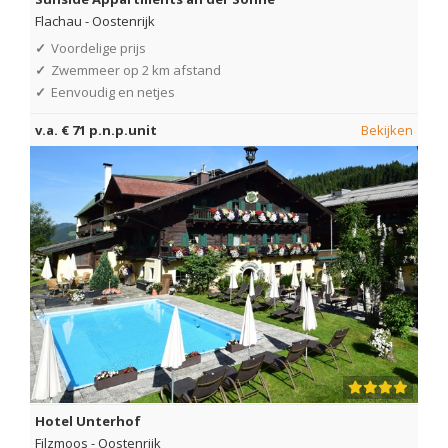
Flachau
-
Oostenrijk
✓
Voordelige prijs
✓
Zwemmeer op 2 km afstand
✓
Eenvoudig en netjes
v.a. € 71 p.n.p.unit
Bekijken
Hotel Unterhof
Filzmoos
-
Oostenrijk