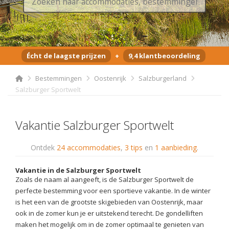
Écht de laagste prijzen
+
9,4 klantbeoordeling
Bestemmingen
Oostenrijk
Salzburgerland
Salzburger Sportwelt
Vakantie Salzburger Sportwelt
Ontdek
24 accommodaties
,
3 tips
en
1 aanbieding
.
Vakantie in de Salzburger Sportwelt
Zoals de naam al aangeeft, is de Salzburger Sportwelt de
perfecte bestemming voor een sportieve vakantie. In de winter
is het een van de grootste skigebieden van Oostenrijk, maar
ook in de zomer kun je er uitstekend terecht. De gondelliften
maken het mogelijk om in de zomer optimaal te genieten van