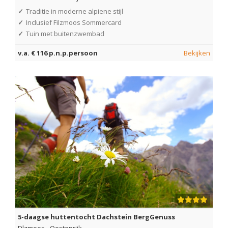
✓
Traditie in moderne alpiene stijl
✓
Inclusief Filzmoos Sommercard
✓
Tuin met buitenzwembad
v.a. € 116 p.n.p.persoon
Bekijken
5-daagse huttentocht Dachstein BergGenuss
Filzmoos
-
Oostenrijk