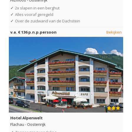
✓
2x slapen in een berghut
✓
Alles vooraf geregeld
✓
Over de zuidwand van de Dachstein
v.a. € 136 p.n.p.persoon
Bekijken
Hotel Alpenwelt
Flachau
-
Oostenrijk