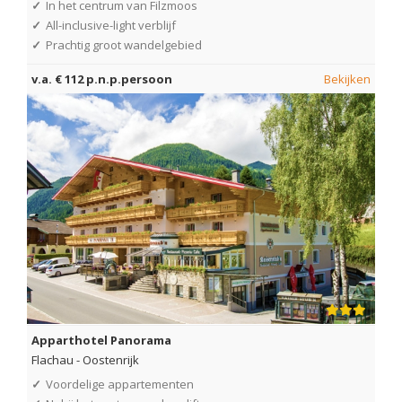
✓
In het centrum van Filzmoos
✓
All-inclusive-light verblijf
✓
Prachtig groot wandelgebied
v.a. € 112 p.n.p.persoon
Bekijken
Apparthotel Panorama
Flachau
-
Oostenrijk
✓
Voordelige appartementen