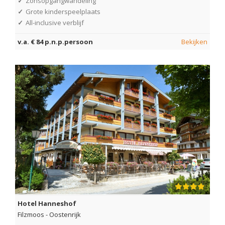
✓
Zonsopgangwandeling
✓
Grote kinderspeelplaats
✓
All-inclusive verblijf
v.a. € 84 p.n.p.persoon
Bekijken
Hotel Hanneshof
Filzmoos
-
Oostenrijk