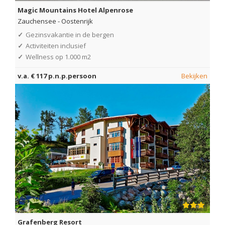
Magic Mountains Hotel Alpenrose
Zauchensee
-
Oostenrijk
✓
Gezinsvakantie in de bergen
✓
Activiteiten inclusief
✓
Wellness op 1.000 m2
v.a. € 117 p.n.p.persoon
Bekijken
Grafenberg Resort