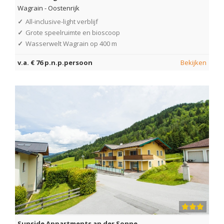
Wagrain
-
Oostenrijk
✓
All-inclusive-light verblijf
✓
Grote speelruimte en bioscoop
✓
Wasserwelt Wagrain op 400 m
v.a. € 76 p.n.p.persoon
Bekijken
Sunside Appartments an der Sonne