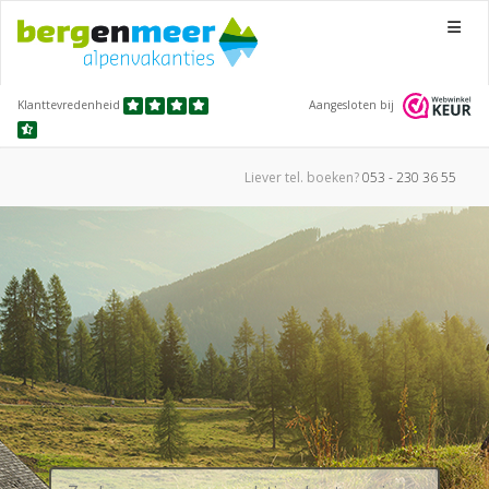
Menu
Klanttevredenheid
Aangesloten bij
Liever tel.
boeken?
053 - 230 36 55