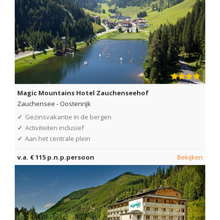
Magic Mountains Hotel Zauchenseehof
Zauchensee
-
Oostenrijk
✓
Gezinsvakantie in de bergen
✓
Activiteiten inclusief
✓
Aan het centrale plein
v.a. € 115 p.n.p.persoon
Bekijken