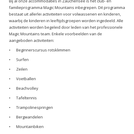
Bij al onze accommodaties in Zauchensee is het club- en
familieprogramma Magic Mountains inbegrepen. Dit programma
bestaat uit allerlei activiteiten voor volwassenen en kinderen,
waarbij de kinderen in leeftijdsgroepen worden ingedeeld. Alle
activiteiten worden begeleid door leden van het professionele
Magic Mountains team. Enkele voorbeelden van de
aangeboden activiteiten:
•
Beginnerscursus rotsklimmen
•
Surfen
•
Zeilen
•
Voetballen
•
Beachvolley
•
Tafeltennis
•
Trampolinespringen
•
Bergwandelen
•
Mountainbiken