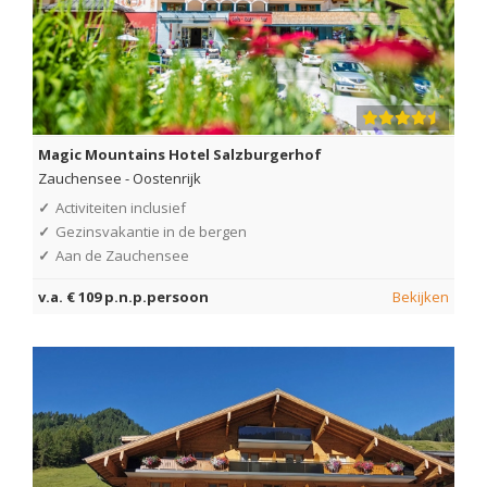
Magic Mountains Hotel Salzburgerhof
Zauchensee
-
Oostenrijk
✓
Activiteiten inclusief
✓
Gezinsvakantie in de bergen
✓
Aan de Zauchensee
v.a. € 109 p.n.p.persoon
Bekijken