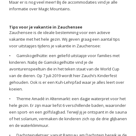
Maar er is nog veel meer! Bij de accommodaties vind je alle
informatie over Magic Mountains.
Tips voor je vakantie in Zauchensee
Zauchensee is de ideale bestemming voor een actieve
vakantie met het hele gezin. Wij geven graag een aantal tips
voor uitstapjes tijdens je vakantie in Zauchensee:
•
Gamskogelhütte: een geliefd uitstapje voor families met
kinderen. Nabij de Gamskogelhütte vind je de
avonturenspeeltuin die in het teken staat van de World Cup
van de dieren. Op 7 juli 2019 wordt hier Zauchi’s Kinderfest
gehouden. Ook is er een Kuh-Lehrpfad waar je alles leert over
koeien.
•
Therme Amadé in Altenmarkt: een dagje waterpret voor het
hele gezin. Er zijn maar liefst 6 verschillende baden, waaronder
een sport- en een golfslagbad. Terwijl jij je ontspant in de sauna
of het solarium, vermaken de kinderen zich op de drie glijbanen
en de waterklimmuur.
•
Dachsteingletsjer: vanuit Ramsau am Dachstein bereik je de