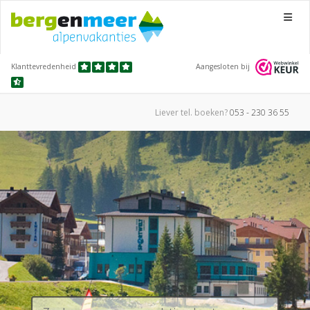
Menu
Klanttevredenheid
Aangesloten bij
Liever tel.
boeken?
053 - 230 36 55