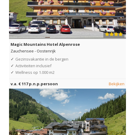
Magic Mountains Hotel Alpenrose
Zauchensee
-
Oostenrijk
✓
Gezinsvakantie in de bergen
✓
Activiteiten inclusief
✓
Wellness op 1.000 m2
v.a. € 117 p.n.p.persoon
Bekijken