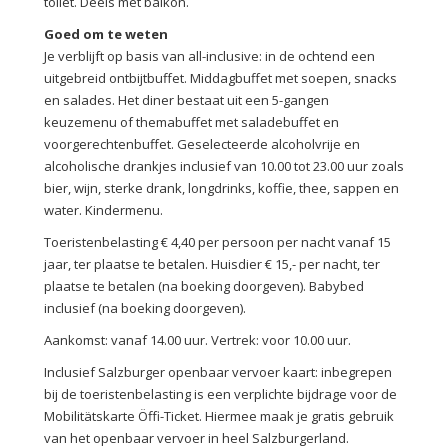
toilet. Deels met balkon.
Goed om te weten
Je verblijft op basis van all-inclusive: in de ochtend een
uitgebreid ontbijtbuffet. Middagbuffet met soepen, snacks
en salades. Het diner bestaat uit een 5-gangen
keuzemenu of themabuffet met saladebuffet en
voorgerechtenbuffet. Geselecteerde alcoholvrije en
alcoholische drankjes inclusief van 10.00 tot 23.00 uur zoals
bier, wijn, sterke drank, longdrinks, koffie, thee, sappen en
water. Kindermenu.
Toeristenbelasting € 4,40 per persoon per nacht vanaf 15
jaar, ter plaatse te betalen. Huisdier € 15,- per nacht, ter
plaatse te betalen (na boeking doorgeven). Babybed
inclusief (na boeking doorgeven).
Aankomst: vanaf 14.00 uur. Vertrek: voor 10.00 uur.
Inclusief Salzburger openbaar vervoer kaart: inbegrepen
bij de toeristenbelasting is een verplichte bijdrage voor de
Mobilitätskarte Öffi-Ticket. Hiermee maak je gratis gebruik
van het openbaar vervoer in heel Salzburgerland.