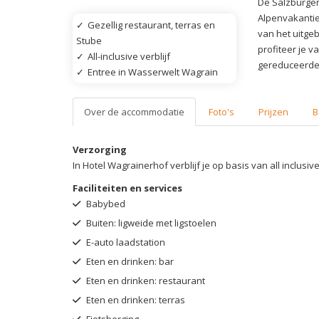
De Salzburger
Alpenvakantie
✓
Gezellig restaurant, terras en
van het uitgeb
Stube
profiteer je v
✓
All-inclusive verblijf
gereduceerde 
✓
Entree in Wasserwelt Wagrain
Over de accommodatie
Foto's
Prijzen
B
Verzorging
In Hotel Wagrainerhof verblijf je op basis van all inclusive
Faciliteiten en services
Babybed
Buiten: ligweide met ligstoelen
E-auto laadstation
Eten en drinken: bar
Eten en drinken: restaurant
Eten en drinken: terras
Fietsberging