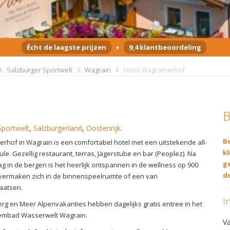
Écht de laagste prijzen
+
9,4 klantbeoordeling
Salzburger Sportwelt
Wagrain
Hotel Wagrainerhof
B
Sportwelt
,
Salzburgerland
,
Oostenrijk
.
Be
erhof in Wagrain is een comfortabel hotel met een uitstekende all-
kl
ule. Gezellig restaurant, terras, Jägerstube en bar (Peoplez). Na
g
g in de bergen is het heerlijk ontspannen in de wellness op 900
de
vermaken zich in de binnenspeelruimte of een van
laatsen.
I
rg en Meer Alpenvakanties hebben dagelijks gratis entree in het
mbad Wasserwelt Wagrain.
V