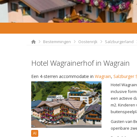
Bestemmingen
Oostenrijk
Salzburgerland
Hotel Wagrainerhof in Wagrain
Een 4-sterren accommodatie in
Wagrain
,
Salzburger 
Hotel Wagrain
inclusive form
een actieve da
m2. Kinderen 
buitenspeelp
Gasten van Be
openbare zwe
AI