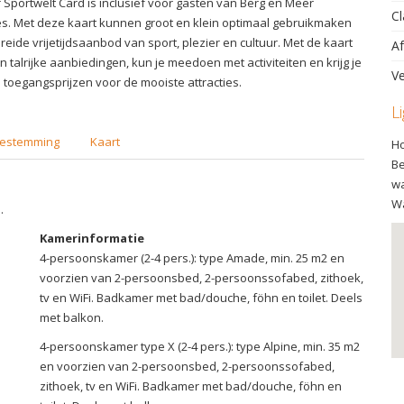
 Sportwelt Card is inclusief voor gasten van Berg en Meer
Cl
s. Met deze kaart kunnen groot en klein optimaal gebruikmaken
reide vrijetijdsaanbod van sport, plezier en cultuur. Met de kaart
Af
an talrijke aanbiedingen, kun je meedoen met activiteiten en krijg je
Ve
toegangsprijzen voor de mooiste attracties.
L
estemming
Kaart
Ho
Be
wa
Wa
.
Kamerinformatie
4-persoonskamer (2-4 pers.): type Amade, min. 25 m2 en
voorzien van 2-persoonsbed, 2-persoonssofabed, zithoek,
tv en WiFi. Badkamer met bad/douche, föhn en toilet. Deels
met balkon.
4-persoonskamer type X (2-4 pers.): type Alpine, min. 35 m2
en voorzien van 2-persoonsbed, 2-persoonssofabed,
zithoek, tv en WiFi. Badkamer met bad/douche, föhn en