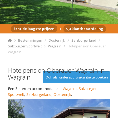
Écht de laagste prijzen
+
9,4 klantbeoordeling
Bestemmingen
Oostenrijk
Salzburgerland
Salzburger Sportwelt
Wagrain
Hotelpension Oberauer
Wagrain
Hotelpension Oberauer Wagrain in
Wagrain
Ook als wintersportvakantie te boeken
Een 3-sterren accommodatie in
Wagrain
,
Salzburger
Sportwelt
,
Salzburgerland
,
Oostenrijk
.