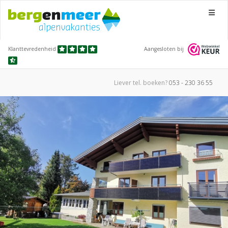
Menu
Klanttevredenheid
Aangesloten bij
Liever tel.
boeken?
053 - 230 36 55